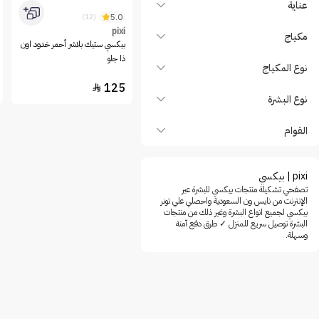
عناية
5.0
(12)
pixi
مكياج
بيكسي ستيك بلاشر أحمر خدود اون
ذا جلو
نوع المكياج
125

نوع البشرة
القوام
pixi | بيكسي
تصفحي تشكيلة منتجات بيكسي للبشرة عبر
الإنترنت من نايس ون السعودية واحصلي علي تونر
بيكسي لجميع انواع البشرة وغير ذلك من منتجات
البشرة توصيل سريع للمنزل ✓ طرق دفع آمنة
وسهلة.