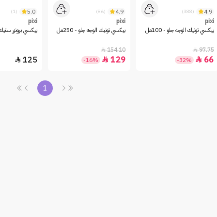
5.0
4.9
4.9
(1)
(86)
(388)
pixi
pixi
pixi
بيكسي تونيك الوجه جلو - 100مل
بيكسي تونيك الوجه جلو - 250مل
بيكسي برونزر ستيك 
154.10
97.75


125
129
66



-16%
-32%
1