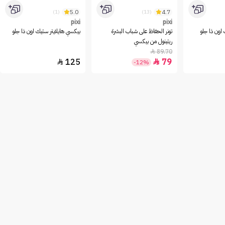
5.0
4.7
(1)
(13)
pixi
pixi
اون ذا جلو
تونر الحفاظ على شباب البشرة
بيكسي هايلايتر ستيك اون ذا جلو
ريتينول من بيكسي
89.70

125
79


-12%