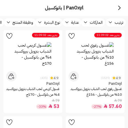
PanOxyl | بانوكسيل
ترتيب
الماركات
عناية
نوع البشرة
وظيفة المنتج
ال
ينتهي بعد
11:09:02
ينتهي بعد
11:09:02
4.9
4.9
(435)
(1539)
PanOxyl
PanOxyl
غسول رغوي لحب الشباب بنزويل بيروكسيد
غسول كريمي لحب الشباب بنزويل بيروكسيد
10% من بانوكسيل - 156غ
4% من بانوكسيل - 170ج
79
79


53
57.60


-33%
-27%