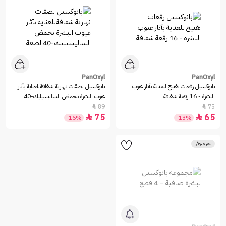
PanOxyl
PanOxyl
بانوكسيل‏ رقعات تفتيح للعناية بآثار عيوب
بانوكسيل‏ لصقات نهارية شفافةللعناية بآثار
البشرة - 16 رقعة شفافة
عيوب البشرة بحمض الساليسيليك-40
لصقة
89
75


75
65


-16%
-13%
غير متوفر