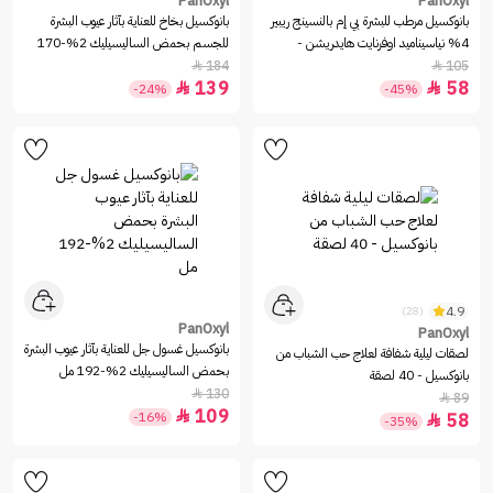
PanOxyl
PanOxyl
بانوكسيل مرطب للبشرة بي إم بالنسينج ريبير
بانوكسيل‏ بخاخ للعناية بآثار عيوب البشرة
4% نياسيناميد اوفرنايت هايدريشن -
للجسم بحمض الساليسيليك 2%-170
85جم
جم
184
105


139
58


-24%
-45%
4.9
(28)
PanOxyl
PanOxyl
بانوكسيل‏ غسول جل للعناية بآثار عيوب البشرة
لصقات ليلية شفافة لعلاج حب الشباب من
بحمض الساليسيليك 2%-192 مل
بانوكسيل - 40 لصقة
130

89

109

-16%
58

-35%