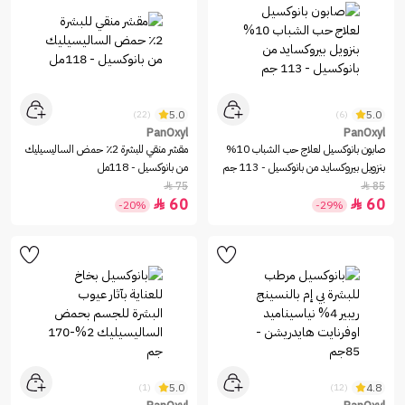
5.0
5.0
(22)
(6)
PanOxyl
PanOxyl
صابون بانوكسيل لعلاج حب الشباب 10%
مقشر منقي للبشرة 2٪ حمض الساليسيليك
بنزويل بيروكسايد من بانوكسيل - 113 جم
من بانوكسيل - 118مل
75
85


60
60


-20%
-29%
5.0
4.8
(1)
(12)