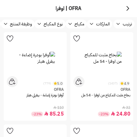
OFRA | اوفرا
ترتيب
الماركات
مكياج
نوع المكياج
وظيفة المنتج
5.0
4.9
(779)
(1437)
OFRA
OFRA
بخاخ مثبت للمكياج من اوفرا - 54 مل
أوفرا بودرة إضاءة - بيفرلي هيلز
110
32


85.25
24.80


-23%
-23%