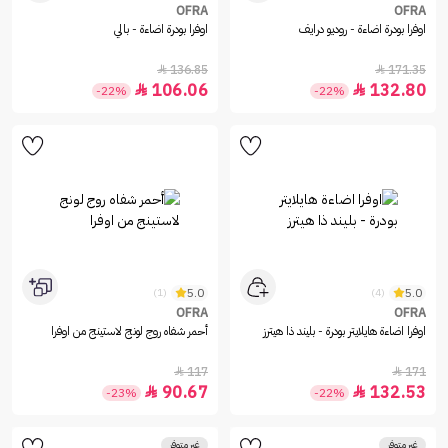
OFRA
OFRA
اوفرا بودرة اضاءة - روديو درايف
اوفرا بودرة اضاءة - بالي
136.85
171.35


106.06
132.80


-22%
-22%
5.0
5.0
(1)
(4)
OFRA
OFRA
اوفرا اضاءة هايلايتر بودرة - بليند ذا هيترز
أحمر شفاه روج لونج لاستينج من اوفرا
117
171


90.67
132.53


-23%
-22%
غير متوفر
غير متوفر