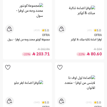
5.0
5.0
(459)
(43)
OFRA
OFRA
اوفرا اضاءة ثنائية ميلك & كوكيز
مجموعة كونتور محدد وجه من اوفرا - سول
262.86
104


203.71
80.60


-23%
-22%
5.0
5.0
(540)
(191)