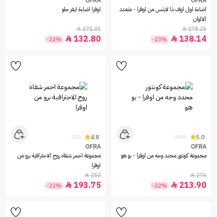
OFRA
OFRA
اضاءة اول اوف ذا لايتس من اوفرا - متعدد
اوفرا اضاءة ايفر جلو
الالوان
171.35
178.25


132.80
138.14


-22%
-23%
4.8
5.0
(11)
(645)
OFRA
OFRA
مجموعة كونتور محدد وجه من اوفرا - بو هو
مجموعة احمر شفاه روج الاحترافية برو من
اوفرا
250
276


193.75
213.90


-22%
-22%