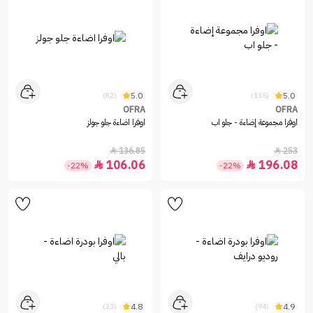
5.0
5.0
(82)
(135)
OFRA
OFRA
اوفرا مجموعة إضاءة - جلو اب
اوفرا اضاءة جلو جولز
136.85
253


106.06
196.08


-22%
-22%
4.8
4.9
(23)
(94)