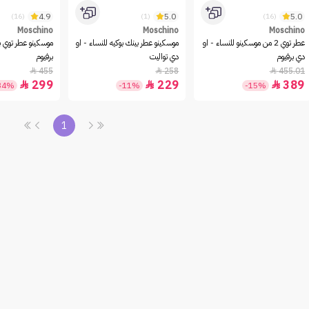
4.9
5.0
5.0
(16)
(1)
(16)
Moschino
Moschino
Moschino
عطر توي 2 من موسكينو للنساء - او
موسكينو عطر بينك بوكيه للنساء - او
موسكينو عطر توي ب
دي برفيوم
دي تواليت
برفيوم
455
258
455.01



299
229
389



34%
-11%
-15%
1