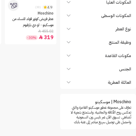
المكونات العليا
4.9
(38)
Moschino
المكونات الوسطى
عطر فريش كوتور قولد للنساء من
موسكينو - او دي بارفيوم
نوع العطر
455.02

319

-30%
وظيفة المنتج
مكونات القاعدة
الجنس
العائلة العطرية
Moschino | موسكينو
تعرَّف على مجموعة عطور موسكينو الفاخرة والتي
تعكس روح الأناقة والجاذبية، واستمتع بتجربة لا
تُضاهى. تسوق الآن عبر نايس ون السعودية
واحصل على توصيل سريع مباشر إلى عتبة بابك