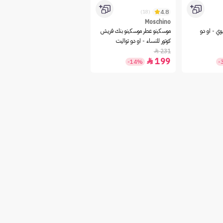
4.8
(18)
Moschino
وي - او دو
موسكينو عطر موسكينو بنك فريش
كوتور للنساء - او دو تواليت
231

199

-14%
-