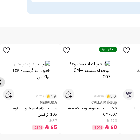
الأكثر شهرة
4.9
5.0
(121)
(8400)
MESAUDA
CALLA Makeup
وبيك
كالا ميك اب مجموعة الوجه الأساسية -
ميساودا بلاشر احمر خدود ات فرست-
CM-007
105 اتراكشن
87
120


65
60


-25%
-50%