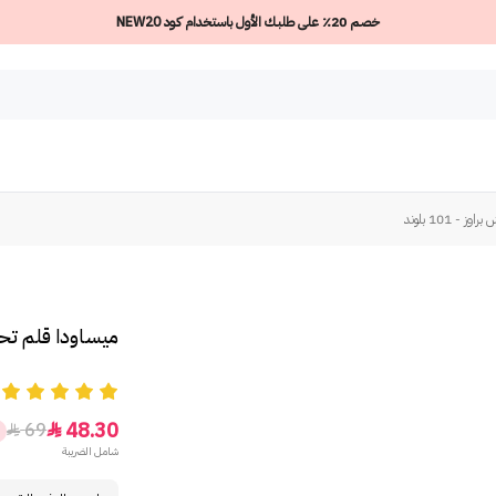
خصم 20٪ على طلبك الأول باستخدام كود NEW20
 101 بلوند
ميساودا قلم تحديد 
5
48.30
69


شامل الضريبة