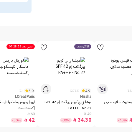
الأكثر مبيعاً
ينتهي بعد
07:28:16
5.0
4.9
(1)
(2763)
LOreal Paris
Missha
رة تثبيت مطفية سكين
ميشا بي بي كريم بيرفكت إم SPF 42
لوريال باريس ماسكارا تليسك
PA+++ - No.27
إكستنشنست
60
49


42
34.30


-30%
-30%
-40%