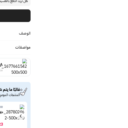
هل تريد الدفع بالتقسي
الوصف
مواصفات
A
منت
غالبًا ما يتم ش
المنتجات الموصى
ne
ميب
23