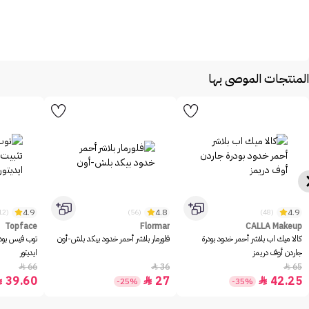
المنتجات الموصى بها
4.9
4.8
4.9
(1312)
(56)
(48)
Topface
Flormar
CALLA Makeup
كالا ميك اب بلاشر أحمر خدود بودرة
فلورمار بلاشر أحمر خدود بيكد بلش-أون
توب فيس بود
جاردن أوف دريمز
ايديتور
66
36
65



39.60
27
42.25



-25%
-35%