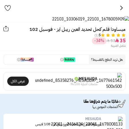
ميساودا قلم كحل تحديد العين ريبل ايز - فوسيل 102
(1)
5
35
-34%
53


شامل الضريبة
هل تريد الدفع بالتقسيط؟
MESAUDA
عرض الكل
منتجات أصلية 100%
غالبًا ما يتم شراؤها معًا
المنتجات الموصى بها
MESAUDA
ميساودا قلم كحل تحديد العين ريبل ايز - 108 لابيس