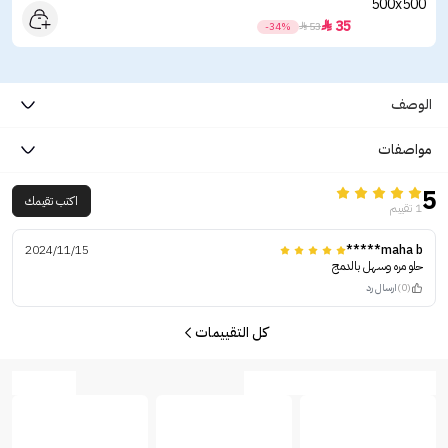
35

-34%

53
الوصف
مواصفات
5
اكتب تقيمك
1 تقييم
2024/11/15
maha b*****
حلو مره وسهل بالدمج
(0)
ارسال رد
كل التقييمات