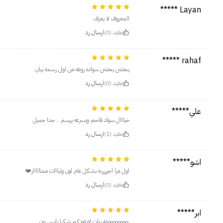
Layan *****
‏المعروف لا يعرف
مفيد (0)
ارسال رد
rahaf *****
يجنننن يجنننن سواده روعه من اول رسمه يبان
مفيد (0)
ارسال رد
علي*****
خيااال سواد فاحم وبسرعه يرسم .. جدا جميل
مفيد (1)
ارسال رد
اشو*****
اول مرا اجرررربه بشكل عام لون وثبااات ممتاااااز❤️‍
مفيد (0)
ارسال رد
ابر*****
رووووووووعه بنات لايفوتكم شكرا نايس ون