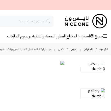
جميع الأقسام
المكياج
العطور
الصحة والتغذية
بريميوم
الماركات
الرئيسية
/
المكياج
/
العيون
/
كحل
/
ميك اوفر22 قلم كحل لتحديد العين برفكت مقاوم للماء - اسود داكن - US001