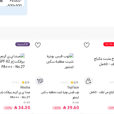
86
22:36:
الأكثر مبيعاً
4.9
4.9
(2763)
(1312)
Missha
Topface
ج من ايلف - 60مل
توب فيس بودرة تثبيت مطفية سكين
ايديتور
PA+++ - No.27
49
66


34.30
39.60


-30%
-40%
-5