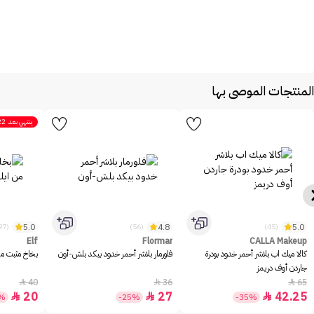
المنتجات الموصى بها
ينتهي بعد
22
5.0
4.8
5.0
(1097)
(56)
(45)
Elf
Flormar
CALLA Makeup
كالا ميك اب بلاشر أحمر خدود بودرة
فلورمار بلاشر أحمر خدود بيكد بلش-أون
بخاخ مثبت مكيا
جاردن أوف دريمز
40
36
65



20
27
42.25



0%
-25%
-35%