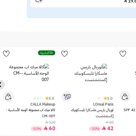
.29
19.

الأكثر شهرة
5.0
5.0
(8367)
(1)
CALLA Makeup
LOreal Paris
ميشا بي بي كريم بيرفكت إم SPF 42
لوريال باريس ماسكارا تليسكوبيك
كالا ميك اب مجموعة الوجه الأساسية -
إكستنشنست
CM-007
120
60


60
42


-50%
-30%