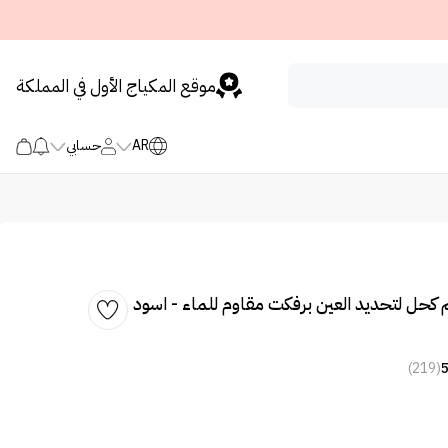
موقع المكياج الأول في المملكة
AR
حسابي
اوفر22 قلم كحل لتحديد العين برفكت مقاوم للماء - اسود
(219)