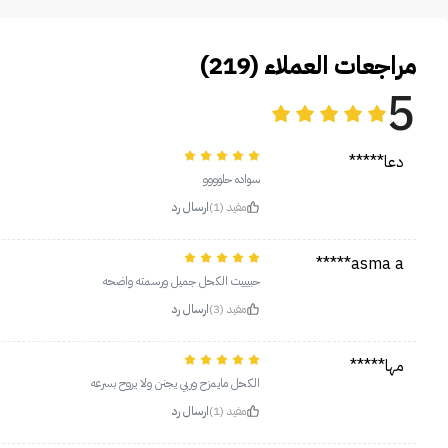
مراجعات العملاء (219)
5
دعا*****
سواده حلوووو
مفيد (1)
ارسال رد
asma a*****
حبيييت الكحل جميل ورسمته واضحه
مفيد (3)
ارسال رد
مها*****
الكحل مايمزح وربي يجنن ولا يروح بسرعه
مفيد (1)
ارسال رد