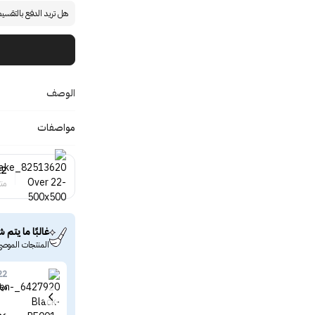
هل تريد الدفع بالتقسي
الوصف
مواصفات
22
منت
غالبًا ما يتم ش
المنتجات الموصى
22
ميك اوفر22 قلم كح