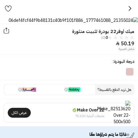
ميك اوفر22 بودرة تثبيت منثورة
(0)
0
50.19

شامل الضريبة
درجة البودرة:
هل تريد الدفع بالتقسيط؟
Make Over 22
عرض الكل
منتجات أصلية 100%
غالبًا ما يتم شراؤها معًا