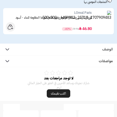
المنتجات الموصى بها
LOreal Paris
لوريال باريس ماسكارا فوليوم مليون لاشز بانوراما المقاومة للماء - أسود
46.80

-40%

78
الوصف
مواصفات
لا توجد مراجعات بعد
شارك تجربتك وساعد الآخرين في العثور على الخيار المثالي
لهم.
اكتب تقيمك