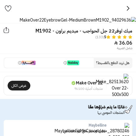
ميك اوفر22 جل الحواجب - ميديم براون - M1902
(133)
5
36.06

شامل الضريبة
هل تريد الدفع بالتقسيط؟
Make Over 22
عرض الكل
منتجات أصلية 100%
غالبًا ما يتم شراؤها معًا
المنتجات الموصى بها
Maybelline
ميبلين كونسيلر خافي عيوب فيت مي