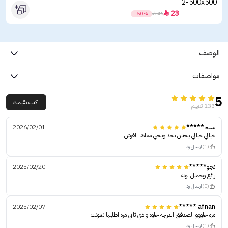
23

-50%

46
الوصف
مواصفات
5
اكتب تقيمك
133 تقييم
سلم*****
2026/02/01
خيالي خيالي يجننن بجد ويجي معاها الفرش
(1)
ارسال رد
نجو*****
2025/02/20
رائع وجميل لونه
(0)
ارسال رد
2025/02/07
afnan *****
مره حلووو الصدقق الدرجه حلوه و ذي ثاني مره اطلبها تموتت
(1)
ارسال رد