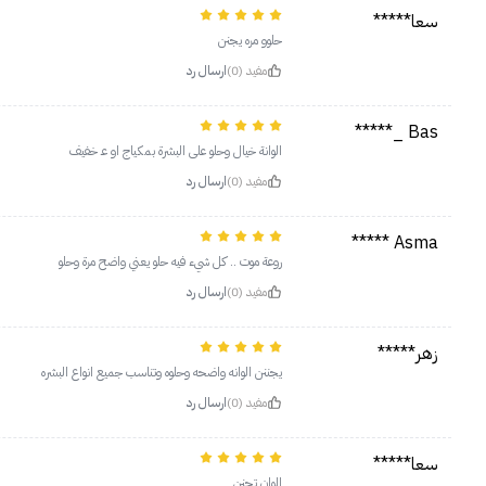
سعا*****
حلوو مره يجنن
مفيد (0)
ارسال رد
Bas _*****
الوانة خيال وحلو على البشرة بمكياج او عـ خفيف
مفيد (0)
ارسال رد
Asma *****
روعة موت .. كل شيء فيه حلو يعني واضح مرة وحلو
مفيد (0)
ارسال رد
زهر*****
يجننن الوانه واضحه وحلوه وتناسب جميع انواع البشره
مفيد (0)
ارسال رد
سعا*****
الوان تجنن