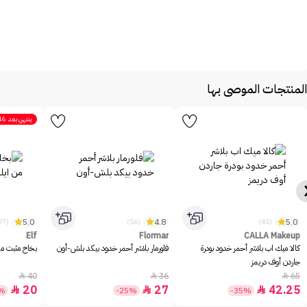
المنتجات الموصى بها
ينتهي بعد
46
5.0
4.8
5.0
(1097)
(56)
(45)
Elf
Flormar
CALLA Makeup
كالا ميك اب بلاشر أحمر خدود بودرة
فلورمار بلاشر أحمر خدود بيكد بلش-أون
بخاخ مثبت مكيا
جاردن أوف دريمز
40
36
65



20
27
42.25



0%
-25%
-35%