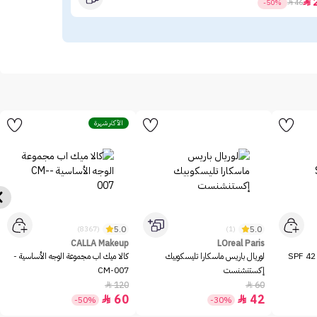
40

-50%

46
الأكثر شهرة
5.0
5.0
(8367)
(1)
CALLA Makeup
LOreal Paris
ميشا بي بي كريم بيرفكت إم SPF 42
لوريال باريس ماسكارا تليسكوبيك
كالا ميك اب مجموعة الوجه الأساسية -
إكستنشنست
CM-007
120
60


60
42


-50%
-30%