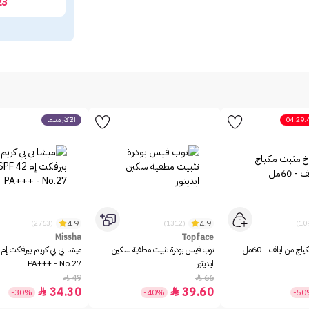
23
04:29:
الأكثر مبيعاً
4.9
4.9
(2763)
(1312)
Missha
Topface
ج من ايلف - 60مل
توب فيس بودرة تثبيت مطفية سكين
ايديتور
PA+++ - No.27
49
66


34.30
39.60


-30%
-40%
-5