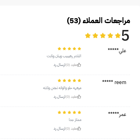
مراجعات العملاء (53)
5
علي*****
البلشر رهييبيب ويبان وثابت
مفيد (0)
ارسال رد
reem *****
مرههه حلو والواته تجنن وثابته
مفيد (0)
ارسال رد
عمر*****
ممتاز جدا
مفيد (0)
ارسال رد