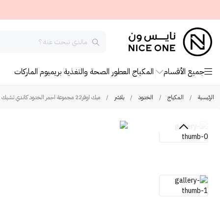
جميع الأقسام
المكياج
العطور
الصحة والتغذية
بريميوم
الماركات
الرئيسية
/
المكياج
/
الخدود
/
بلاشر
/
ميك اوفر22 مجموعة احمر الخدود كاندي تشيك 6 ألوان - M3201