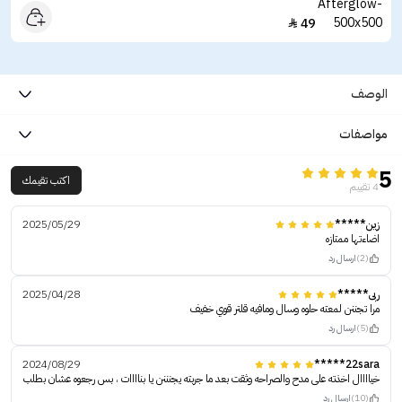
49

الوصف
مواصفات
5
اكتب تقيمك
4 تقييم
زين*****
2025/05/29
اضاءتها ممتازه
(2)
ارسال رد
ربى*****
2025/04/28
مرا تجننن لمعته حلوه وسال ومافيه قلتر قوي خفيف
(5)
ارسال رد
2024/08/29
22sara*****
خياااال اخذته على مدح والصراحه وثقت بعد ما جربته يجنننن يا بناااات ، بس رجعوه عشان بطلب
(10)
ارسال رد