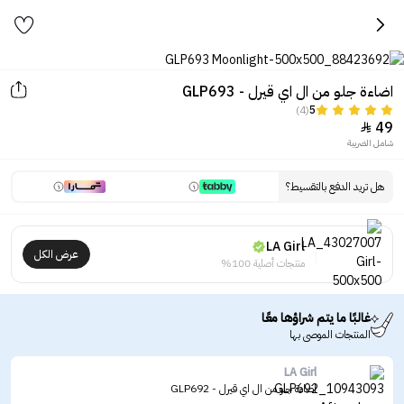
اضاءة جلو من ال اي قيرل - GLP693
(4)
5
49

شامل الضريبة
هل تريد الدفع بالتقسيط؟
LA Girl
عرض الكل
منتجات أصلية 100%
غالبًا ما يتم شراؤها معًا
المنتجات الموصى بها
LA Girl
اضاءة جلو من ال اي قيرل - GLP692