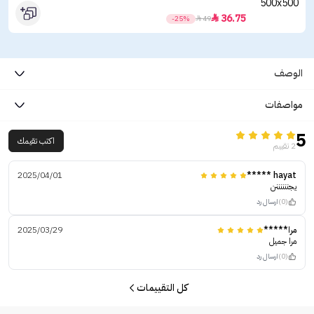
36.75

-25%

49
الوصف
مواصفات
5
اكتب تقيمك
2 تقييم
2025/04/01
hayat *****
يجننننننن
(0)
ارسال رد
مرا*****
2025/03/29
مرا جميل
(0)
ارسال رد
كل التقييمات