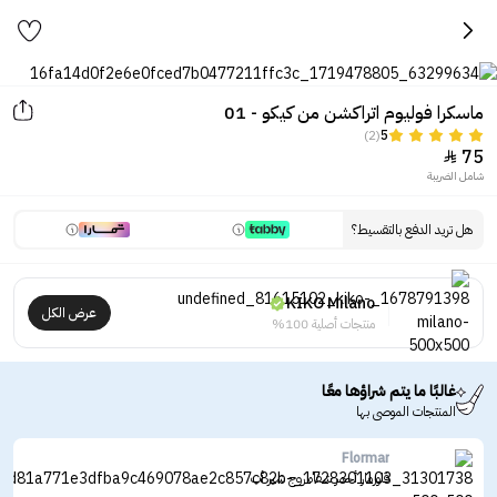
ماسكرا فوليوم اتراكشن من كيكو - 01
(2)
5
75

شامل الضريبة
هل تريد الدفع بالتقسيط؟
KIKO Milano
عرض الكل
منتجات أصلية 100%
غالبًا ما يتم شراؤها معًا
المنتجات الموصى بها
Flormar
فلورمار أحمر شفاه روج شير أب