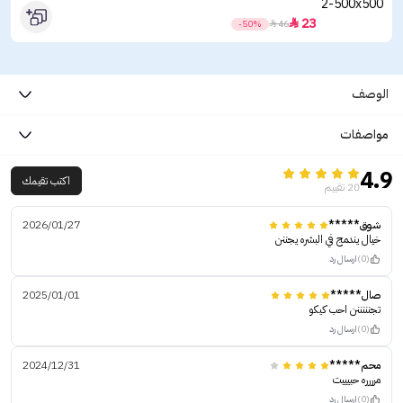
23

-50%

46
الوصف
مواصفات
4.9
اكتب تقيمك
20 تقييم
شوق*****
2026/01/27
خيال يندمج في البشره يجننن
(0)
ارسال رد
صال*****
2025/01/01
تجنننننن احب كيكو
(0)
ارسال رد
محم*****
2024/12/31
مرررره حبيييت
(0)
ارسال رد