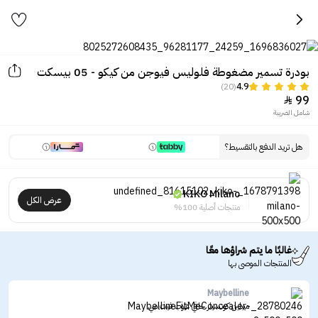
بودرة تسمير مضغوطة فلوليس فيوجن من كيكو - 05 بيسكت
(20)
4.9
99

شامل الضريبة
هل تريد الدفع بالتقسيط؟
KIKO Milano
عرض الكل
منتجات أصلية 100%
غالبًا ما يتم شراؤها معًا
المنتجات الموصى بها
Maybelline
ميبلين كونسيلر خافي عيوب فيت مي