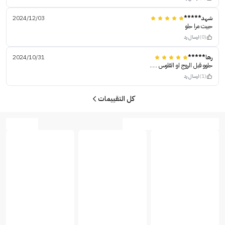
شهد*****
2024/12/03
حبيت مرا حلو
(0)
ارسال رد
رها*****
2024/10/31
حلوو قبل الروج او القلوس …..
(1)
ارسال رد
كل التقييمات