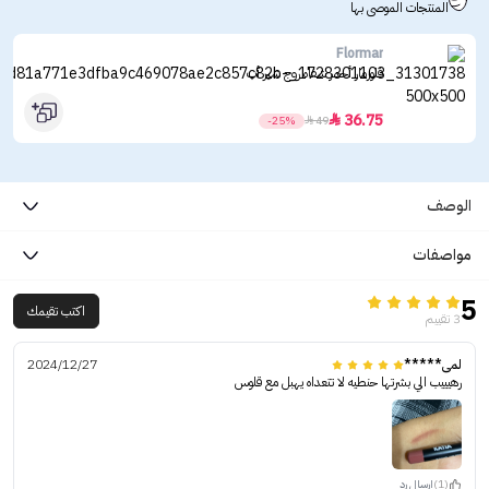
المنتجات الموصى بها
Flormar
فلورمار أحمر شفاه روج شير أب
36.75

-25%

49
الوصف
مواصفات
5
اكتب تقيمك
3 تقييم
لمى*****
2024/12/27
رهيييب الي بشرتها حنطيه لا تتعداه يهبل مع قلوس
(1)
ارسال رد