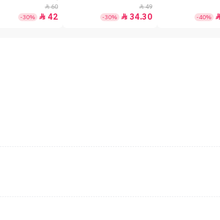
60
49


42
34.30


-30%
-30%
-40%