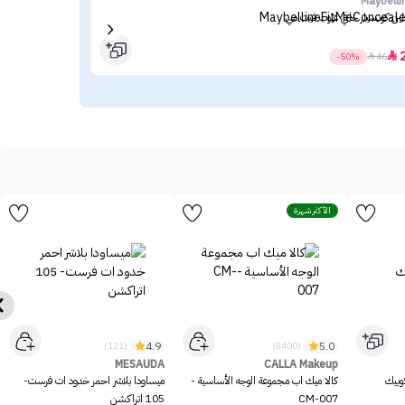
nce
Maybelli
لين كونسيلر خافي عيوب فيت مي
ماس
16

-50%

46
الأكثر شهرة
4.9
5.0
(121)
(8400)
MESAUDA
CALLA Makeup
وبيك
كالا ميك اب مجموعة الوجه الأساسية -
ميساودا بلاشر احمر خدود ات فرست-
CM-007
105 اتراكشن