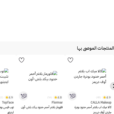
المنتجات الموصى بها
4.9
4.8
4.9
(1312)
(56)
(48)
Topface
Flormar
CALLA Makeup
كالا ميك اب بلاشر أحمر خدود بودرة
فلورمار بلاشر أحمر خدود بيكد بلش-أون
توب فيس بود
جاردن أوف دريمز
ايديتور