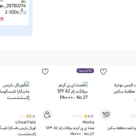
ne
ميب
23
الأكثر مبيعاً
5.0
4.9
(1)
(2763)
LOreal Paris
Missha
رة تثبيت مطفية سكين
ميشا بي بي كريم بيرفكت إم SPF 42
لوريال باريس ماسكارا تليسك
PA+++ - No.27
إكستنشنست