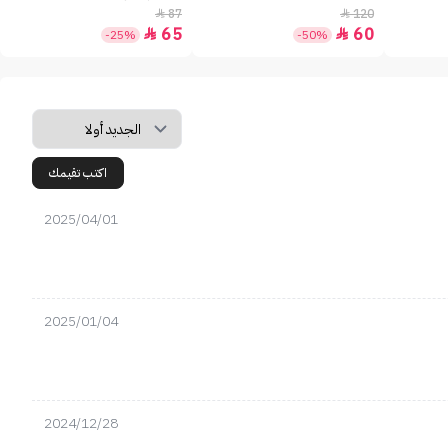
87
120


65
60


-25%
-50%
اكتب تقيمك
2025/04/01
2025/01/04
2024/12/28