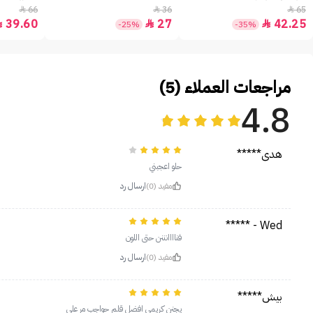
66
36
65



39.60
27
42.25



-25%
-35%
مراجعات العملاء (5)
4.8
هدى*****
حلو اعجبني
مفيد (0)
ارسال رد
Wed - *****
فناااانننن حتى اللون
مفيد (0)
ارسال رد
بيش*****
يجنن كريمي افضل قلم حواجب مر علي