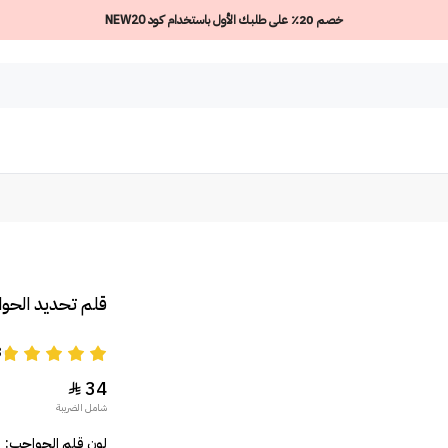
خصم 20٪ على طلبك الأول باستخدام كود NEW20
قلم تحديد الحوا
8
34

شامل الضريبة
لون قلم الحواجب: