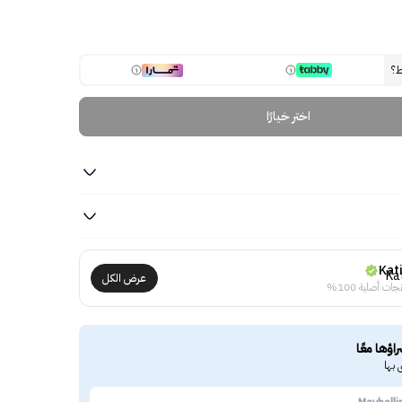
ط؟
اختر خيارًا
Kat
عرض الكل
جات أصلية 100%
راؤها معًا
 بها