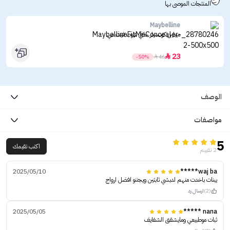
المنتجات الموصى بها
Maybelline
ميبلين كونسيلر خافي عيوب فيت مي
23

-50%

46
الوصف
مواصفات
5
اكتب تقيمك
2 تقييم
2025/05/10
waj ba*****
يبنات باخدت منهم لدبشي ثابتين ويجننو افضل ارواج
(2)
ارسال رد
2025/05/05
nana *****
ثبات موطبيعي ومايشقق الشفايف