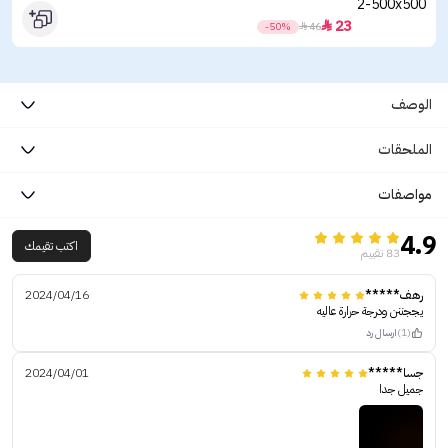
23

-50%

46
الوصف
الملحقات
مواصفات
4.9
اكتب تقيمك
83 تقييم
رهف*****
2024/04/16
يججننن ودرجة حرارة عاليه
(1)
ارسال رد
جسا*****
2024/04/01
جميل جدا