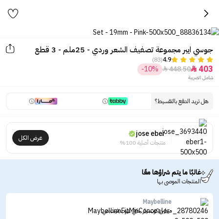
جوسي ايبر مجموعة تصفيف الشعر وردي - 25ملم - 3 قطع
(83)
4.9
403
-10%
448.50


شامل الضريبة
هل تريد الدفع بالتقسيط؟
jose eber
عرض الكل
منتجات أصلية 100%
غالبًا ما يتم شراؤها معًا
المنتجات الموصى بها
Maybelline
ميبلين كونسيلر خافي عيوب فيت مي