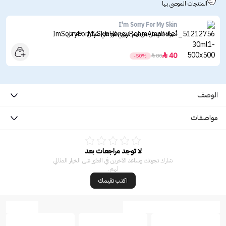
المنتجات الموصى بها
I'm Sorry For My Skin
أمبولة العسل من ايم سوري فور ماي سكن - 30 مل
40

-50%

80
الوصف
مواصفات
لا توجد مراجعات بعد
شارك تجربتك وساعد الآخرين في العثور على الخيار المثالي
لهم.
اكتب تقيمك