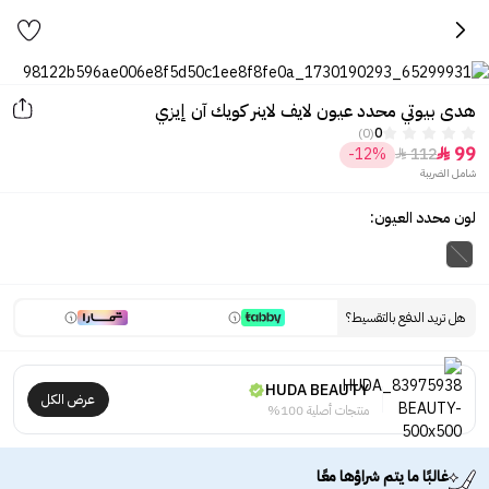
هدى بيوتي محدد عيون لايف لاينر كويك آن إيزي
(0)
0
99
-12%
112


شامل الضريبة
لون محدد العيون:
هل تريد الدفع بالتقسيط؟
HUDA BEAUTY
عرض الكل
منتجات أصلية 100%
غالبًا ما يتم شراؤها معًا