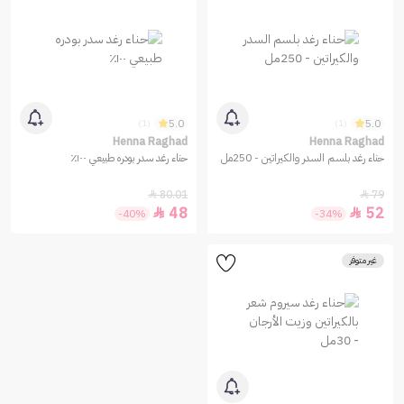
5.0
5.0
(1)
(1)
Henna Raghad
Henna Raghad
حناء رغد بلسم السدر والكيراتين - 250مل
حناء رغد سدر بودره طبيعي ١٠٠٪
80.01
79


48
52


-40%
-34%
غير متوفر