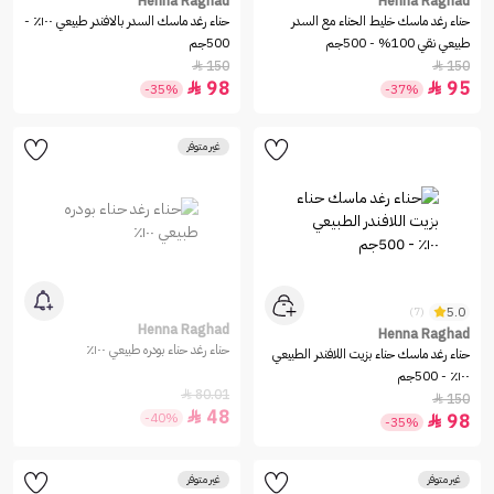
Henna Raghad
Henna Raghad
حناء رغد ماسك خليط الحناء مع السدر
حناء رغد ماسك السدر بالافندر طبيعي ١٠٠٪ -
طبيعي نقي 100% - 500جم
500جم
150
150


98
95


-35%
-37%
غير متوفر
5.0
(7)
Henna Raghad
Henna Raghad
حناء رغد حناء بودره طبيعي ١٠٠٪
حناء رغد ماسك حناء بزيت اللافندر الطبيعي
١٠٠٪ - 500جم
80.01

150

48

-40%
98

-35%
غير متوفر
غير متوفر