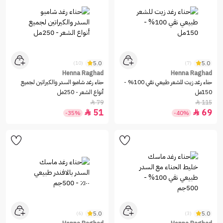
5.0
5.0
(10)
(7)
Henna Raghad
Henna Raghad
حناء رغد زيت للشعر طبيعي نقي 100% -
حناء رغد شامبو السدر والكيراتين لجميع
150مل
أنواع الشعر - 250مل
79
115


51
69


-35%
-40%
5.0
5.0
(6)
(3)