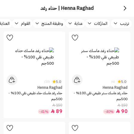
Henna Raghad | حناء رغد
ترتيب
الماركات
عناية
وظيفة المنتج
القوام
العناية
5.0
5.0
(10)
(6)
Henna Raghad
Henna Raghad
حناء رغد ماسك سدر طبيعي نقي 100% -
حناء رغد ماسك حناء طبيعي نقي 100% -
500جم
500جم
150
150


89
90


-41%
-40%