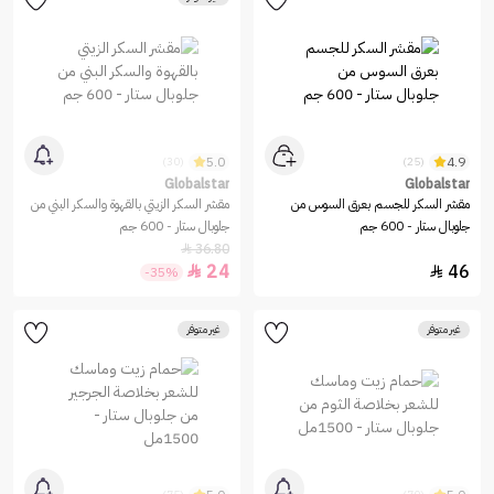
5.0
4.9
(30)
(25)
Globalstar
Globalstar
مقشر السكر للجسم بعرق السوس من
مقشر السكر الزيتي بالقهوة والسكر البني من
جلوبال ستار - 600 جم
جلوبال ستار - 600 جم
36.80

24
46


-35%
غير متوفر
غير متوفر