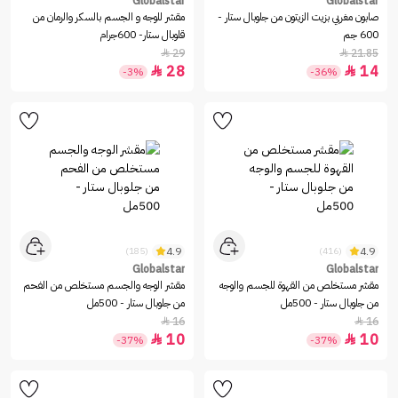
Globalstar
Globalstar
صابون مغربي بزيت الزيتون من جلوبال ستار -
مقشر للوجه و الجسم بالسكر والرمان من
600 جم
قلوبال ستار- 600جرام
29
21.85


28
14


-3%
-36%
4.9
4.9
(185)
(416)
Globalstar
Globalstar
مقشر مستخلص من القهوة للجسم والوجه
مقشر الوجه والجسم مستخلص من الفحم
من جلوبال ستار - 500مل
من جلوبال ستار - 500مل
16
16


10
10


-37%
-37%