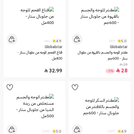
4.9
5.0
(66)
(89)
Globalstar
Globalstar
مقشر للوجه والجسم بالقهوة من جلوبال
قناع الفحم للوجه من جلوبال ستار -
ستار - 600جم
400مل
29

32.99
28


-3%
5.0
4.9
(193)
(107)