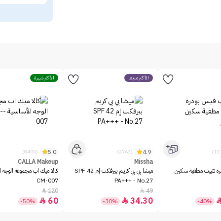
الأكثر مبيعاً
الأكثر شهرة
5.0
4.9
(8400)
(2763)
CALLA Makeup
Missha
رة تثبيت مطفية سكين
ميشا بي بي كريم بيرفكت إم SPF 42
CM-007
PA+++ - No.27
120
49


60
34.30


-50%
-30%
-40%