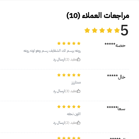
مراجعات العملاء (10)
5
حصه*****
روعه يرسم لك الشفايف رسم وهو لونه روعه
مفيد (2)
ارسال رد
خال*****
ممتازززز
مفيد (3)
ارسال رد
سعا*****
اللون تحفه
مفيد (2)
ارسال رد