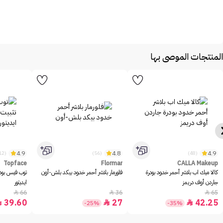
المنتجات الموصى بها
4.9
4.8
4.9
(1312)
(56)
(48)
Topface
Flormar
CALLA Makeup
كالا ميك اب بلاشر أحمر خدود بودرة
فلورمار بلاشر أحمر خدود بيكد بلش-أون
توب فيس بود
جاردن أوف دريمز
ايديتور
66
36
65



39.60
27
42.25



-25%
-35%