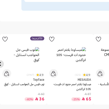
الأكثر مبيعاً
4.9
4.9
(2967)
(121)
Topface
MESAUDA
كالا ميك اب مجموعة الوجه الأساسية -
ميساودا بلاشر احمر خدود ات فرست-
توب فيس جل الحواجب انستايل - كوفي
105 اتراكشن
60
87


36
65


-40%
-25%