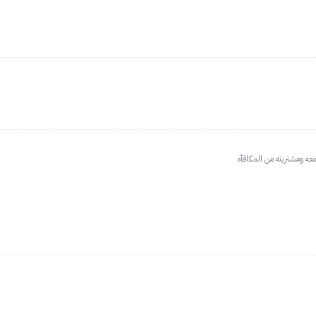
امعه ومشتريته من المكافأه