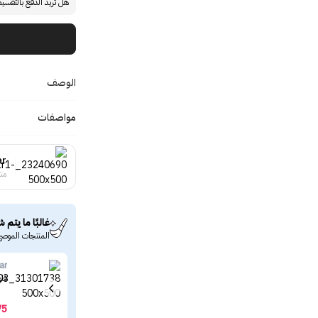
هل تريد الدفع بالتقسي
الوصف
مواصفات
ar
منت
غالبًا ما يتم ش
المنتجات الموصى
ar
فلو
75