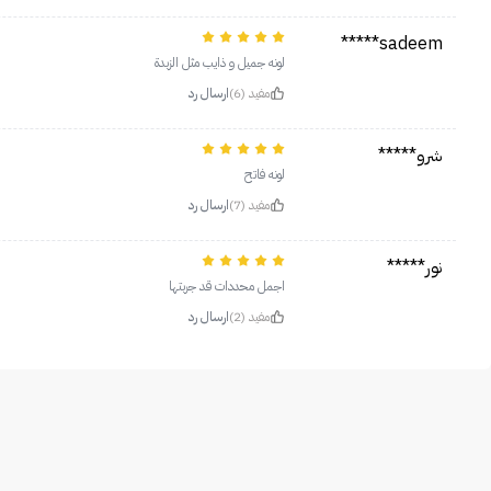
sadeem*****
لونه جميل و ذايب مثل الزبدة
مفيد (6)
ارسال رد
شرو*****
لونه فاتح
مفيد (7)
ارسال رد
نور*****
اجمل محددات قد جربتها
مفيد (2)
ارسال رد