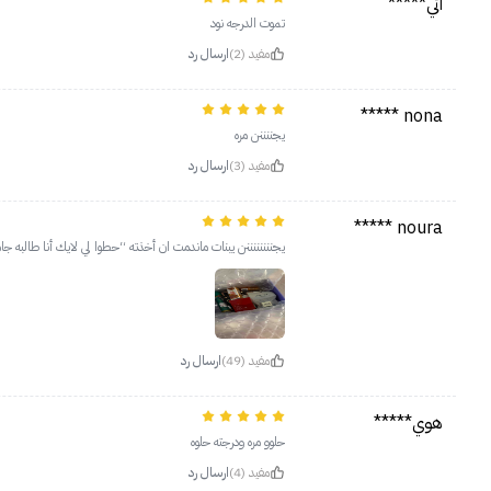
اثي*****
تموت الدرجه نود
مفيد (2)
ارسال رد
nona *****
يجننننن مره
مفيد (3)
ارسال رد
noura *****
يجننننننننن يبنات ماندمت ان أخذته “حطوا لي لايك أنا طالبه ج
مفيد (49)
ارسال رد
هوي*****
حلوو مره ودرجته حلوه
مفيد (4)
ارسال رد