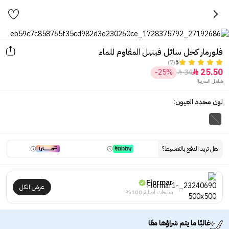
فلورمار كحل سائل فينيل المقاوم للماء
(7)
5
25.50
-25%
34


شامل الضريبة
لون محدد العيون:
هل تريد الدفع بالتقسيط؟
Flormar
عرض الكل
منتجات أصلية 100%
غالبًا ما يتم شراؤها معًا