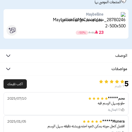
المنتجات الموصى بها
Maybelline
ميبلين كونسيلر خافي عيوب فيت مي
23

-50%

46
الوصف
مواصفات
5
اكتب تقيمك
7 تقييم
محم*****
2025/07/10
حلو وسهل الرسم فيه
(0)
ارسال رد
2025/01/05
Munera*****
افضل كحل جربته يمكن 3مره اخذه وريشته دقيقه سهل الرسم