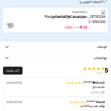
المنتجات الموصى بها
Maybelline
ميبلين كونسيلر خافي عيوب فيت مي
23

-50%

46
الوصف
مواصفات
5
اكتب تقيمك
9 تقييم
2026/07/05
GoooD�*****
حلو مايسيح
(1)
ارسال رد
2025/07/06
Nawal *****
توفقت فيه صراااااااااحه