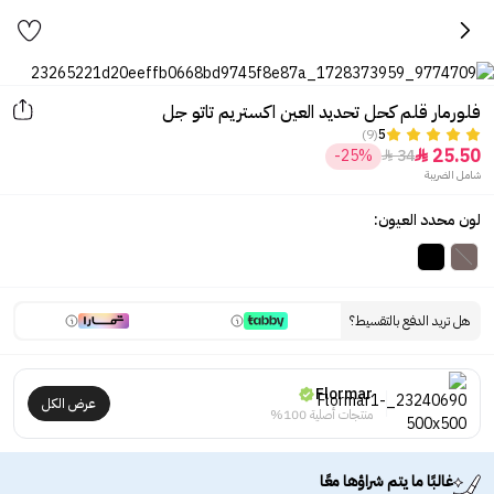
فلورمار قلم كحل تحديد العين اكستريم تاتو جل
(9)
5
25.50
-25%
34


شامل الضريبة
لون محدد العيون:
هل تريد الدفع بالتقسيط؟
Flormar
عرض الكل
منتجات أصلية 100%
غالبًا ما يتم شراؤها معًا