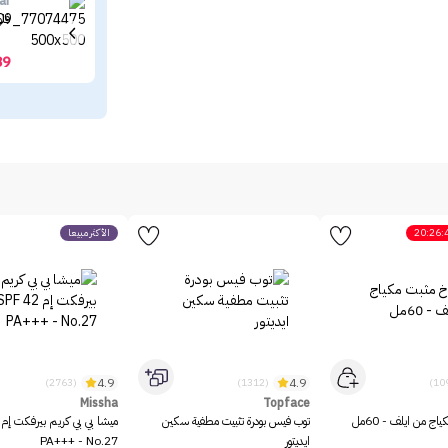
ar
فلو
39
20:26:
الأكثر مبيعاً
4.9
4.9
(2763)
(1312)
Missha
Topface
ج من ايلف - 60مل
توب فيس بودرة تثبيت مطفية سكين
ايديتور
PA+++ - No.27