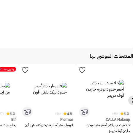
المنتجات الموصى بها
ينتهي بعد
45
5.0
4.8
5.0
(1097)
(56)
(45)
Elf
Flormar
CALLA Makeup
كالا ميك اب بلاشر أحمر خدود بودرة
فلورمار بلاشر أحمر خدود بيكد بلش-أون
بخاخ مثبت مكيا
جاردن أوف دريمز