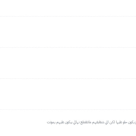
يكون حلو عليها لكن الي شفايفهم ماتتقطع نهائي بيكون عليهم يموتت