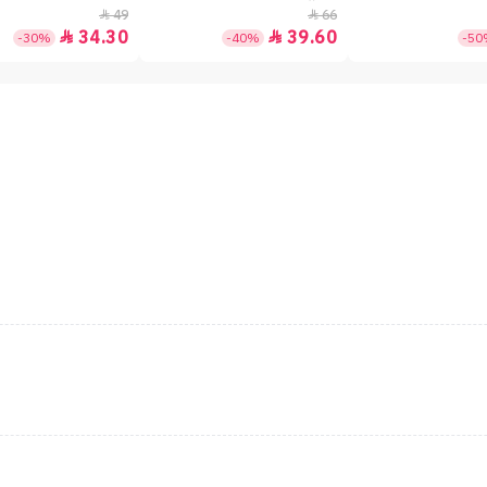
49
66


34.30
39.60


-30%
-40%
-5