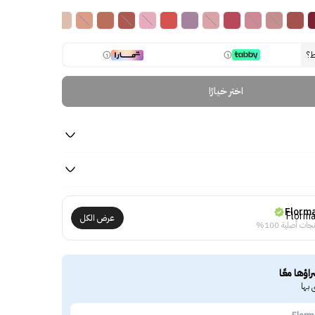
ط؟
اختر خيارًا
Florm
عرض الكل
جات أصلية 100%
راؤها معًا
 بها