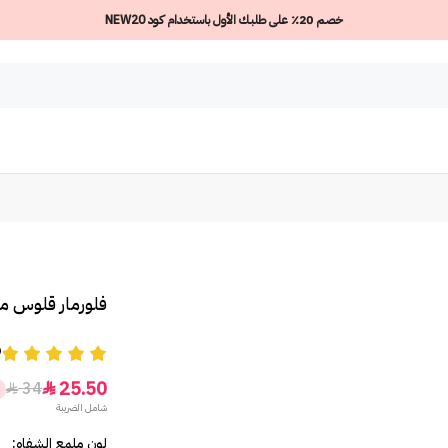
خصم 20٪ على طلبك الأول باستخدام كود NEW20
فلورمار قلوس م
9
25.50
34


شامل الضريبة
لون ملمع الشفاه: