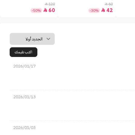
120
60


60
42


-50%
-30%
اكتب تقيمك
2026/01/17
2026/01/13
2026/01/03