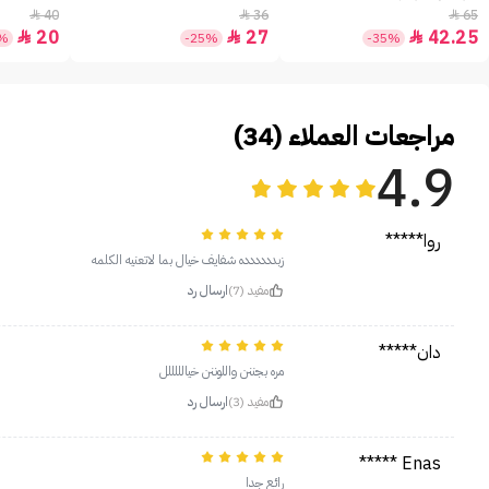
40
36
65



20
27
42.25



0%
-25%
-35%
مراجعات العملاء (34)
4.9
روا*****
زبدددددده شفايف خيال بما لاتعنيه الكلمه
مفيد (7)
ارسال رد
دان*****
مره بجننن واللوننن خيالللللل
مفيد (3)
ارسال رد
Enas *****
رائع جدا