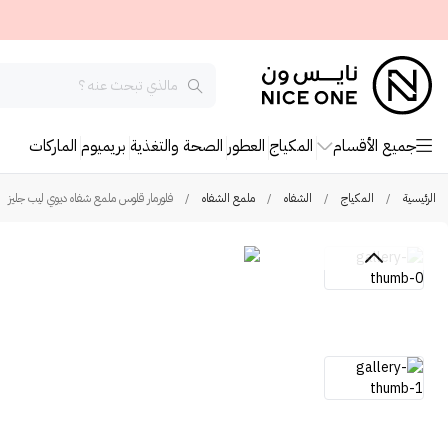
جميع الأقسام
المكياج
العطور
الصحة والتغذية
بريميوم
الماركات
الرئيسية
/
المكياج
/
الشفاه
/
ملمع الشفاه
/
فلورمار قلوس ملمع شفاه ديوي ليب جليز