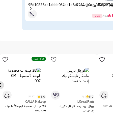
mar
Florm
رمار أحمر شفاه روج سائل سيلك مات
فلور
.50

-25%

52
الأكثر شهرة
5.0
5.0
(8367)
(1)
CALLA Makeup
LOreal Paris
ميشا بي بي كريم بيرفكت إم SPF 42
لوريال باريس ماسكارا تليسكوبيك
كالا ميك اب مجموعة الوجه الأساسية -
إكستنشنست
CM-007