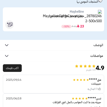
المنتجات الموصى بها
Maybelline
ميبلين كونسيلر خافي عيوب فيت مي
23

-50%

46
الوصف
مواصفات
4.9
اكتب تقيمك
15 تقييم
منى*****
2025/09/16
حبييييتتتت
(0)
ارسال رد
تسن*****
2025/06/18
حبييته بعد ما اثبت الحواجب بالجل اعبي الفراغات