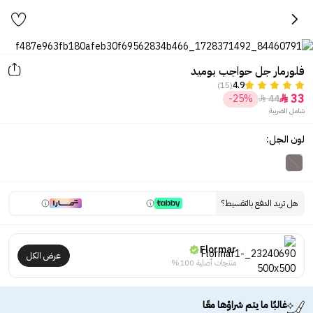
فلورمار جل حواجب بوميد
(15)
4.9
33
-25%
44


شامل الضريبة
لون الجل:
هل تريد الدفع بالتقسيط؟
Flormar
عرض الكل
منتجات أصلية 100%
غالبًا ما يتم شراؤها معًا