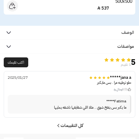
537

الوصف
مواصفات
5
اكتب تقيمك
1 تقييم
2025/01/27
jana a*****
حلو ترطيبه مرا . بس مايكبر
(0)
ارسال رد
Fatima*****
ما يكبر بس ينفخ شوي .. مثلا اللي شفايفها ناشفه يمليها
كل التقييمات