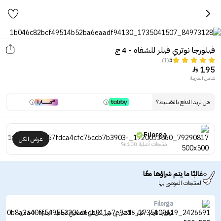
فيلورجا نوتري فيلر للشفاه - 4 ج
(1)
5
195

شامل الضريبة
هل تريد الدفع بالتقسيط؟
Filorga
عرض الكل
منتجات أصلية 100%
غالبًا ما يتم شراؤها معًا
المنتجات الموصى بها
Filorga
فيلورجا تايم - فيلر 5 اكس بي جيل كريمي لتصحيح تجاعيد البشرة - 50 مل