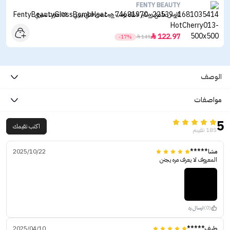
FENTY BEAUTY
قلوس ملمع ومكبر شفاه بومب هيت من فنتي بيوتي - 01 هوت شيري
122.97

-17%

149
الوصف
مواصفات
5
اكتب تقيمك
185 تقييم
مشا*****
2025/10/22
المعروف لا يعرف مره يجنن
(0)
ارسال رد
طيف*****
2025/04/10