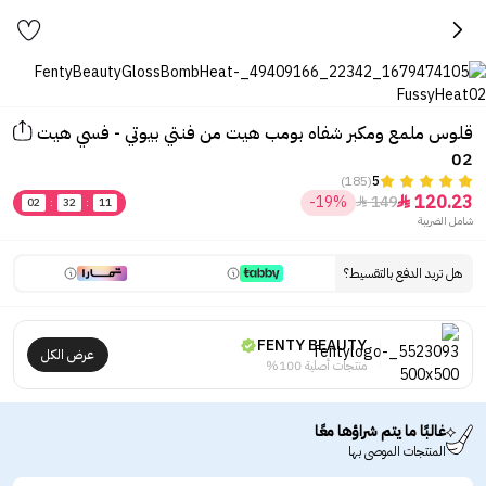
قلوس ملمع ومكبر شفاه بومب هيت من فنتي بيوتي - فسي هيت
02
(185)
5
120.23
-19%
149


02
:
32
:
11
شامل الضريبة
هل تريد الدفع بالتقسيط؟
FENTY BEAUTY
عرض الكل
منتجات أصلية 100%
غالبًا ما يتم شراؤها معًا
المنتجات الموصى بها