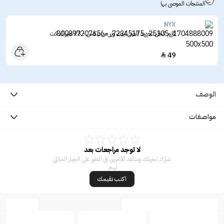
المنتجات الموصى بها
NYX
قلم كحل تحديد العين ايبك وير من نيكس - 23 اميرالد كت
49

الوصف
مواصفات
لا توجد مراجعات بعد
شارك تجربتك وساعد الآخرين في العثور على الخيار المثالي
لهم.
اكتب تقيمك