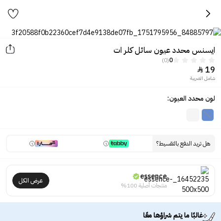
ايسنس محدد عيون سائل كلر ات
(0)
0
19

شامل الضريبة
لون محدد العيون:
هل تريد الدفع بالتقسيط؟
essence
عرض الكل
منتجات أصلية 100%
غالبًا ما يتم شراؤها معًا