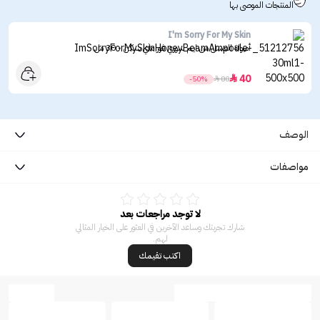
المنتجات الموصى بها
I'm Sorry For My Skin
أمبولة العسل من ايم سوري فور ماي سكن - 30 مل
40

-50%

80
الوصف
مواصفات
لا توجد مراجعات بعد
شارك تجربتك وساعد الآخرين في العثور على الخيار المثالي
لهم.
اكتب تقيمك