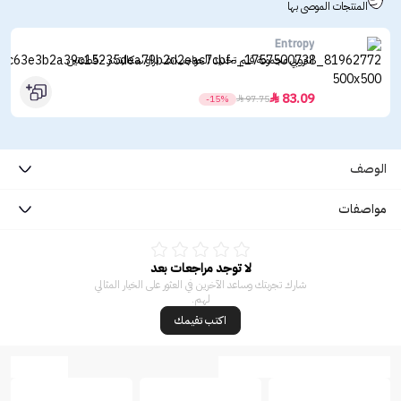
المنتجات الموصى بها
Entropy
انتروبي مجموعة قلم تحديد الحواجب تف براو سكالبتشر - قطعتين
83.09

-15%

97.75
الوصف
مواصفات
لا توجد مراجعات بعد
شارك تجربتك وساعد الآخرين في العثور على الخيار المثالي
لهم.
اكتب تقيمك