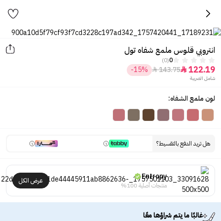
انتروبي قلوس ملمع شفاه تول
(0)
0
122.19
-15%
143.75


شامل الضريبة
لون ملمع الشفاه:
هل تريد الدفع بالتقسيط؟
Entropy
عرض الكل
منتجات أصلية 100%
غالبًا ما يتم شراؤها معًا