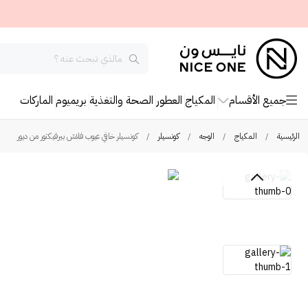
جميع الأقسام
المكياج
العطور
الصحة والتغذية
بريميوم
الماركات
الرئيسية
/
المكياج
/
الوجه
/
كونسيلر
/
كونسيلر خافي عيوب فلاش بيرفيكتور من ديور