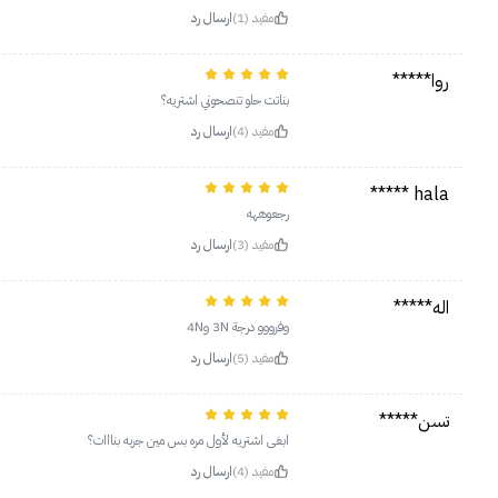
مفيد (1)
ارسال رد
روا*****
بناتت حلو تنصحوني اشتريه؟
مفيد (4)
ارسال رد
hala *****
رجعوههه
مفيد (3)
ارسال رد
اله*****
وفرووو درجة 3N و4N
مفيد (5)
ارسال رد
تسن*****
ابغى اشتريه لأول مره بس مين جربه بنااات؟
مفيد (4)
ارسال رد