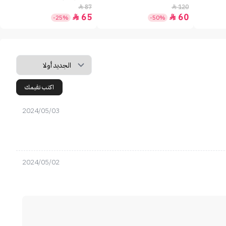
87
120


65
60


-25%
-50%
اكتب تقيمك
2024/05/03
2024/05/02