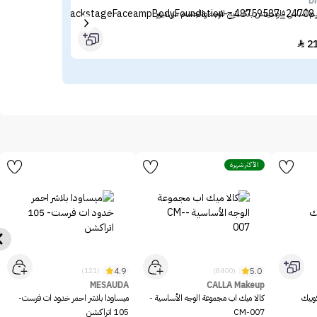
ine
Di
م أساس فاونديشن باكستيج للوجه والجسم من ديور
ميبل
23
2

الأكثر شهرة
4.9
5.0
(121)
(8400)
MESAUDA
CALLA Makeup
وبيك
كالا ميك اب مجموعة الوجه الأساسية -
ميساودا بلاشر احمر خدود ات فرست-
CM-007
105 اتراكشن