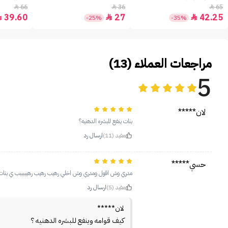
66
36
65



39.60
27
42.25



-25%
-35%
مراجعات العملاء (13)
5
لان*****
بنات ينفع للبشره الدهنيه؟
مفيد (11)
ارسال رد
حسي*****
مدري وش اقول ومدري وش اخلي رهيب رهيب رهيببببب ي بنات انص
مفيد (5)
ارسال رد
لان*****
كيف قوامه وينفع للبشره الدهنيه ؟