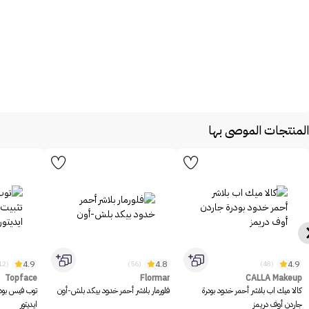
المنتجات الموصى بها
4.9
4.8
4.9
(1312)
(56)
(48)
Topface
Flormar
CALLA Makeup
كالا ميك اب بلاشر أحمر خدود بودرة
فلورمار بلاشر أحمر خدود بيكد بلش-أون
توب فيس بود
جاردن أوف دريمز
ايديتور