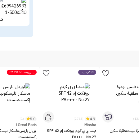
or
كري
15
الأكثر مبيعاً
ينتهي بعد
02:29:55
5.0
4.9
(1)
(2763)
LOreal Paris
Missha
رة تثبيت مطفية سكين
ميشا بي بي كريم بيرفكت إم SPF 42
لوريال باريس ماسكارا تليسك
PA+++ - No.27
إكستنشنست