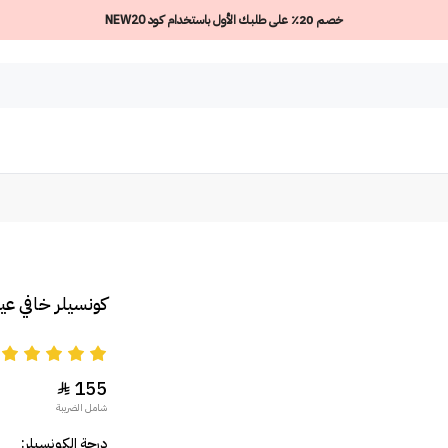
خصم 20٪ على طلبك الأول باستخدام كود NEW20
كونسيلر خافي عي
5
155

شامل الضريبة
درجة الكونسيلر: