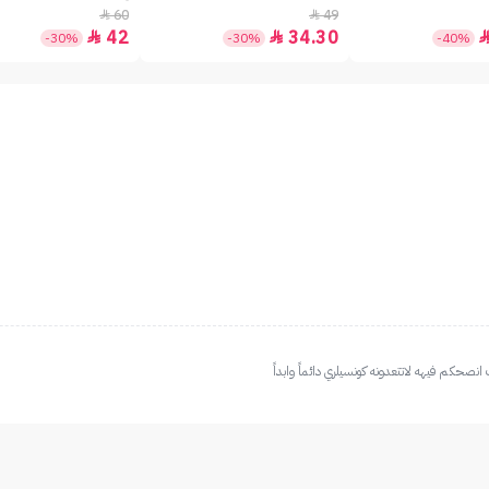
60
49


42
34.30


-30%
-30%
-40%
حكم فيهه لاتتعدونه كونسيلري دائماً وابداً