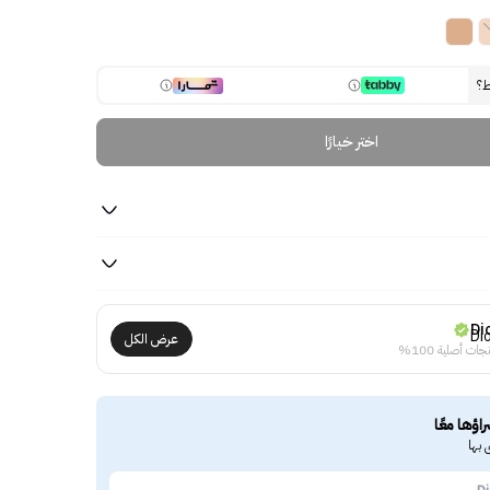
ط؟
اختر خيارًا
Di
عرض الكل
جات أصلية 100%
راؤها معًا
 بها