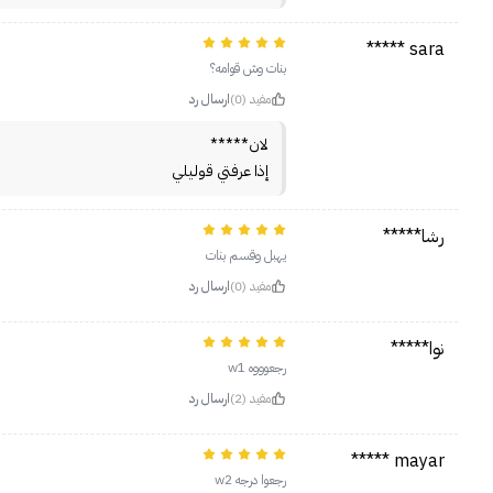
sara *****
بنات وش قوامه؟
مفيد (0)
ارسال رد
لان*****
إذا عرفتي قوليلي
رشا*****
يهبل وقسم بنات
مفيد (0)
ارسال رد
نوا*****
رجعوووه w1
مفيد (2)
ارسال رد
mayar *****
رجعوا درجه w2