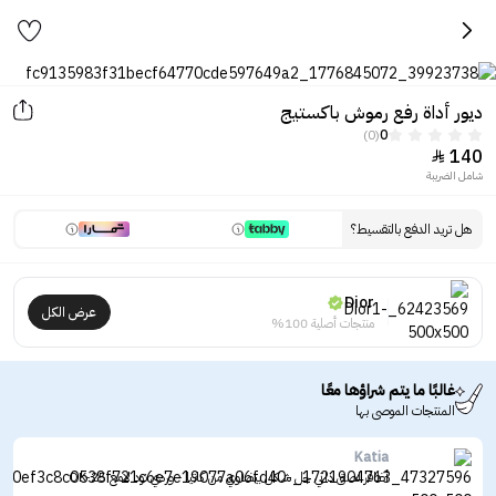
ديور أداة رفع رموش باكستيج
(0)
0
140

شامل الضريبة
هل تريد الدفع بالتقسيط؟
Dior
عرض الكل
منتجات أصلية 100%
غالبًا ما يتم شراؤها معًا
المنتجات الموصى بها
Katia
أظافر لصق ذاتي جل شكل بيضاوي من كاتيا - وردي نود لامع OK-25