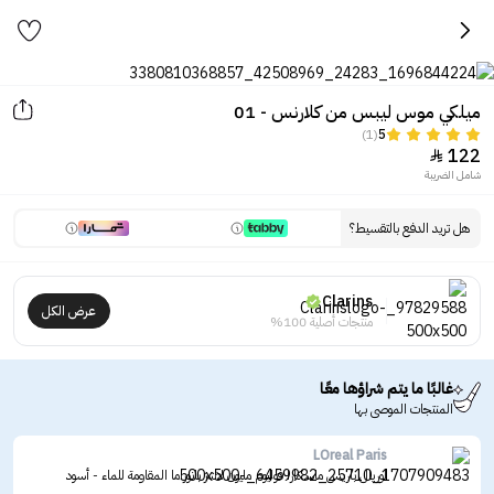
ميلكي موس ليبس من كلارنس - 01
(1)
5
122

شامل الضريبة
هل تريد الدفع بالتقسيط؟
Clarins
عرض الكل
منتجات أصلية 100%
غالبًا ما يتم شراؤها معًا
المنتجات الموصى بها
LOreal Paris
لوريال باريس ماسكارا فوليوم مليون لاشز بانوراما المقاومة للماء - أسود