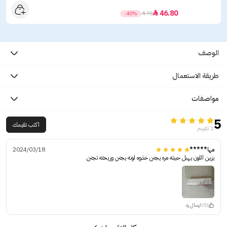
46.80

-40%

78
الوصف
طريقة الاستعمال
مواصفات
5
اكتب تقيمك
1 تقييم
مها*****
2024/03/18
يزين اللون يهبل حبيته مره يجنن خذوه لونه يجنن وريحته تجنن
(0)
ارسال رد