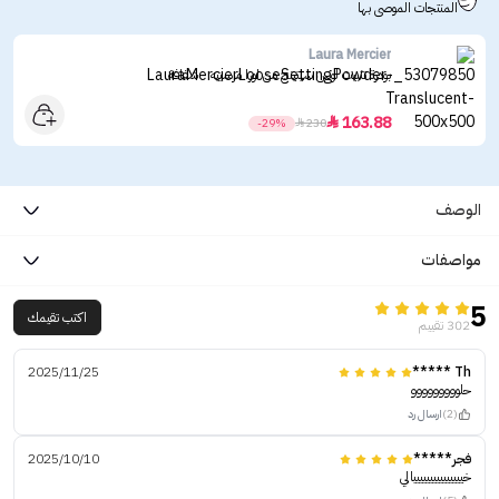
المنتجات الموصى بها
Laura Mercier
بودرة تثبيت لوس سيتينج من لورا مرسييه - شفافة
163.88

-29%

230
الوصف
مواصفات
5
اكتب تقيمك
302 تقييم
2025/11/25
Th *****
حلووووووووو
(2)
ارسال رد
فجر*****
2025/10/10
خيييييييييييييييالي