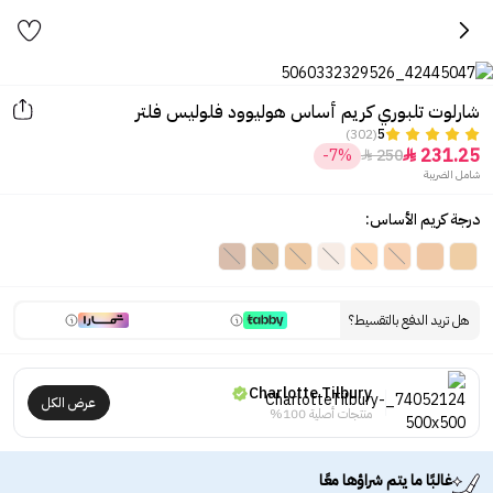
شارلوت تلبوري كريم أساس هوليوود فلوليس فلتر
(302)
5
231.25
-7%
250


شامل الضريبة
درجة كريم الأساس:
هل تريد الدفع بالتقسيط؟
Charlotte Tilbury
عرض الكل
منتجات أصلية 100%
غالبًا ما يتم شراؤها معًا