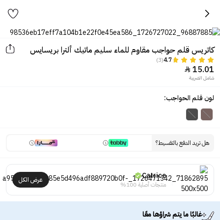
كاتريس قلم حواجب مقاوم للماء سليم ماتيك ألترا بريسايس
(3)
4.7
15.01

شامل الضريبة
لون قلم الحواجب:
هل تريد الدفع بالتقسيط؟
Catrice
عرض الكل
منتجات أصلية 100%
غالبًا ما يتم شراؤها معًا