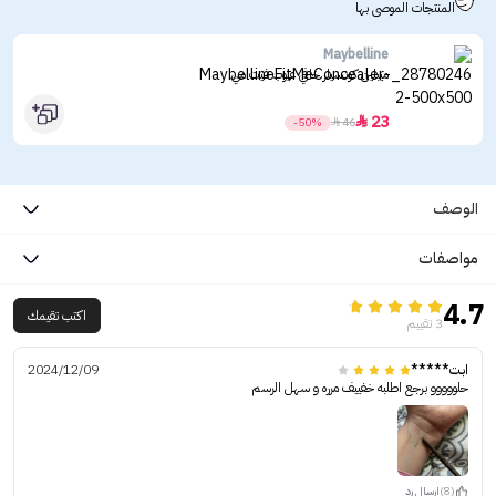
المنتجات الموصى بها
Maybelline
ميبلين كونسيلر خافي عيوب فيت مي
23

-50%

46
الوصف
مواصفات
4.7
اكتب تقيمك
3 تقييم
ابت*****
2024/12/09
حلووووو برجع اطلبه خفييف مرره و سهل الرسم
(8)
ارسال رد