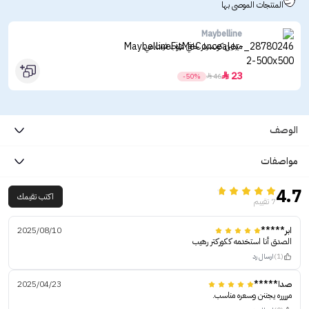
المنتجات الموصى بها
Maybelline
ميبلين كونسيلر خافي عيوب فيت مي
23

-50%

46
الوصف
مواصفات
4.7
اكتب تقيمك
7 تقييم
ابر*****
2025/08/10
الصدق أنا استخدمه ككوركتر رهيب
(1)
ارسال رد
صدا*****
2025/04/23
مرررره يجننن وسعره مناسب.