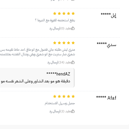
إيل*****
ينفع استخدمه للفروة مع الديرما ؟
مفيد (0)
ارسال رد
سدي*****
مدري ليش طلبته جاني فضول مع انو مافي احد حاط تقييمه بس 
شعري صار ستريت مع انو شعري ويفي وشال النفشه بعتتتتمده و
مفيد (24)
ارسال رد
hendAZ*****
دقيقة هو مو بعد الشاور وعلى الشعر نفسه مو 
Afaf *****
جميل وسهل الاستخدام
مفيد (2)
ارسال رد