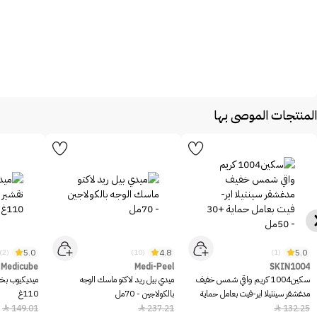
المنتجات الموصى بها
5.0
4.8
5.0
(2)
(10)
(1)
Medicube
Medi-Peel
SKIN1004
سكين1004 كريم واقي شمس خفيف
ميدي بيل ريد لاكتو ماسك الوجه
ميديكيوب بخا
مدغشقر سينتيلا اير-فيت بعامل حماية
بالكولاجين - 70مل
110غ
+30 - 50مل
149.01
237.21
132.25


