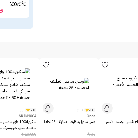
25
5.0
4.8
(3)
(13)
SKIN1004
Once
خ تقشير الجسم الأحمر -
ونس مناديل تنظيف الاحذية - 25قطعة
سكين1004 واقي شمس 
مدغشقر سنتيلا هايلو سيكا 
بعامل حماية +50 - 7جم
103.50
35

