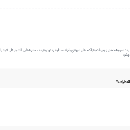
بعد ماجربته صدق واو يبنات بقولكم على طريقتي وكيف حطيته بعدين بقيمه ، حطيته قبل الشاور على فروة
بقوه
الاطراف؟