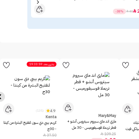
23

-38%

40
ينتهي بعد
19:33:59
4.9
(135)
Mary&May
Kenta
ماري اند ماي سيروم سيتروس أنشو +
ستيك
كريم بيبي دي سون لتفتيح البشرة من كينتا
فطر تريملا فوسيفورميس - 30 مل
سيلكي فيت
- 30ج
109.25

37.50
