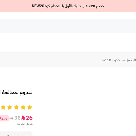
خصم 20٪ على طلبك الأول باستخدام كود NEW20
بيل من كانتو - 118مل
سيروم لمعالجة الش
8
26
38


32%
شامل الضريبة