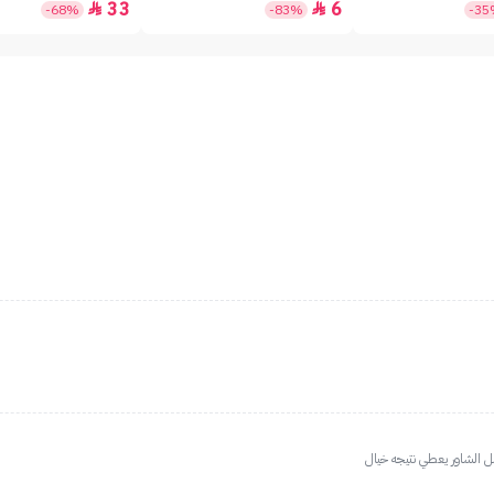
33
6


-68%
-83%
-3
بل الشاور يعطي نتيجه خيال