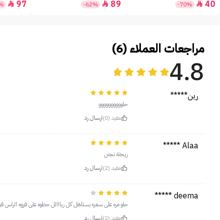
97
89
40



5%
-62%
-70%
مراجعات العملاء (6)
4.8
رين*****
حلوووووووووو
مفيد (0)
ارسال رد
Alaa *****
ريحتة تجنن
مفيد (2)
ارسال رد
deema *****
حلو مره على سعره يستاهل كل ريااالل حطوه على فروه الراس ق
مفيد (2)
ارسال رد