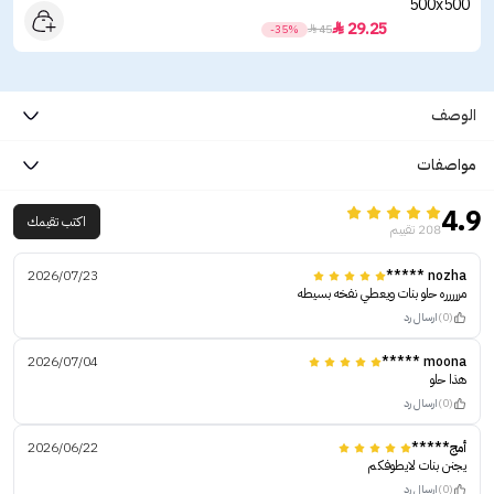
29.25

-35%

45
الوصف
مواصفات
4.9
اكتب تقيمك
208 تقييم
2026/07/23
nozha *****
مررررره حلو بنات ويعطي نفخه بسيطه
(0)
ارسال رد
2026/07/04
moona *****
هذا حلو
(0)
ارسال رد
أمج*****
2026/06/22
يجنن بنات لايطوفكم
(0)
ارسال رد