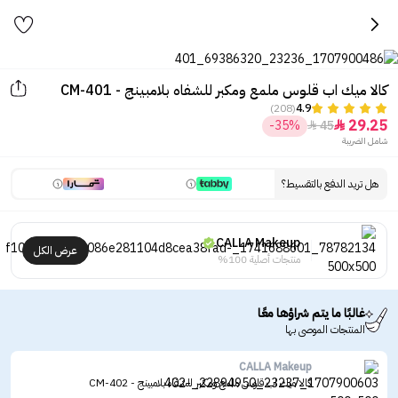
كالا ميك اب قلوس ملمع ومكبر للشفاه بلامبينج - CM-401
(208)
4.9
29.25
-35%
45


شامل الضريبة
هل تريد الدفع بالتقسيط؟
CALLA Makeup
عرض الكل
منتجات أصلية 100%
غالبًا ما يتم شراؤها معًا
المنتجات الموصى بها
CALLA Makeup
كالا ميك اب قلوس ملمع ومكبر للشفاه بلامبينج - CM-402