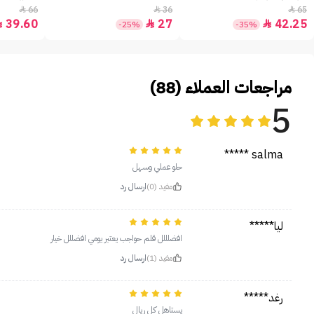
66
36
65



39.60
27
42.25



-25%
-35%
مراجعات العملاء (88)
5
salma *****
حلو عملي وسهل
مفيد (0)
ارسال رد
ليا*****
افضلللل قلم حواجب يعتبر يومي افضللل خيار
مفيد (1)
ارسال رد
رغد*****
يستاهل كل ريال