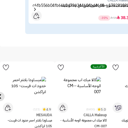
ace
CALLA Make
ا ميك اب مجموعة ظلال العيون ايفري داي ايشادو باليت
توب
48
38.

-35%

59
الأكثر شهرة
4.9
5.0
(121)
(8400)
MESAUDA
CALLA Makeup
وبيك
كالا ميك اب مجموعة الوجه الأساسية -
ميساودا بلاشر احمر خدود ات فرست-
CM-007
105 اتراكشن