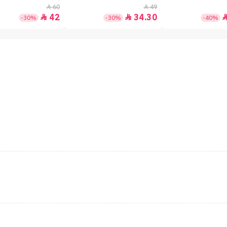
60
49


42
34.30


-30%
-30%
-40%