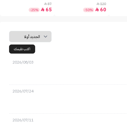
87
120


65
60


-25%
-50%
اكتب تقيمك
2026/08/03
2026/07/24
2026/07/11