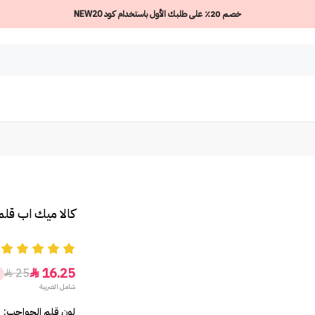
خصم 20٪ على طلبك الأول باستخدام كود NEW20
كالا ميك اب قلم
5
16.25
25


شامل الضريبة
لون قلم الحواجب: