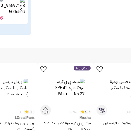
up
كال
35
الأكثر مبيعاً
5.0
4.9
(1)
(2763)
LOreal Paris
Missha
رة تثبيت مطفية سكين
ميشا بي بي كريم بيرفكت إم SPF 42
لوريال باريس ماسكارا تليسك
PA+++ - No.27
إكستنشنست