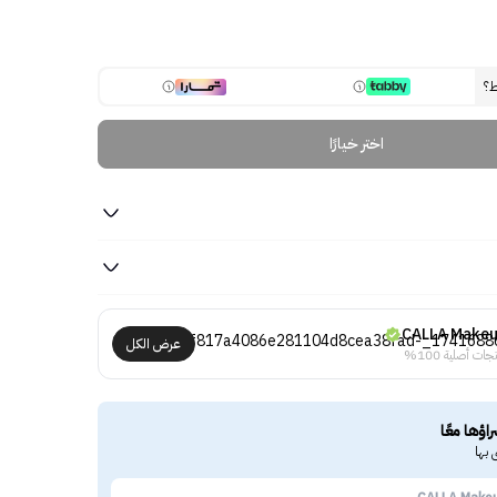
ط؟
اختر خيارًا
CALLA Make
عرض الكل
جات أصلية 100%
راؤها معًا
 بها