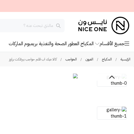
جميع الأقسام
المكياج
العطور
الصحة والتغذية
بريميوم
الماركات
الرئيسية
/
المكياج
/
العيون
/
الحواجب
/
كالا ميك اب قلم حواجب بيرفكت براوز