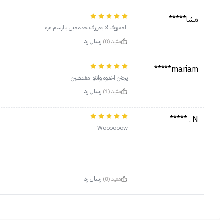
مشا*****
المعروف لا يعرررف جممميل بالرسم مره
مفيد (0)
ارسال رد
mariam*****
يجنن اخذوه وانتوا مغمضين
مفيد (1)
ارسال رد
N . *****
Woooooow
مفيد (0)
ارسال رد