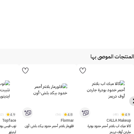
المنتجات الموصى بها
4.9
4.8
4.9
(1312)
(56)
(48)
Topface
Flormar
CALLA Makeup
كالا ميك اب بلاشر أحمر خدود بودرة
فلورمار بلاشر أحمر خدود بيكد بلش-أون
توب فيس بود
جاردن أوف دريمز
ايديتور