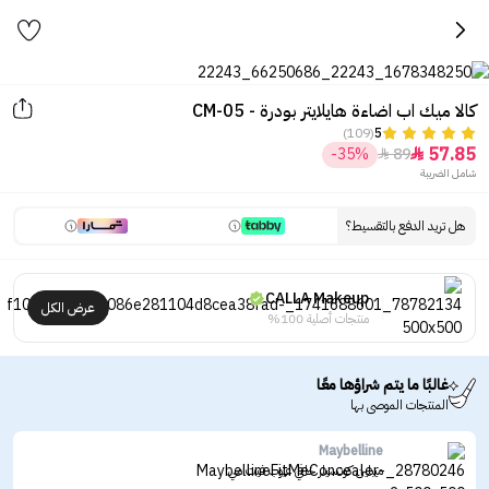
كالا ميك اب اضاءة هايلايتر بودرة - CM-05
(109)
5
57.85
-35%
89


شامل الضريبة
هل تريد الدفع بالتقسيط؟
CALLA Makeup
عرض الكل
منتجات أصلية 100%
غالبًا ما يتم شراؤها معًا
المنتجات الموصى بها
Maybelline
ميبلين كونسيلر خافي عيوب فيت مي