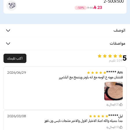
23

-50%

46
الوصف
مواصفات
5
اكتب تقيمك
109 تقييم
2026/06/29
Am *****
فنننننان مويه ع الوجه مع انه باودر ويندمج مع البلشرررر
(2)
ارسال رد
ليل*****
2026/03/08
جدا جميله والله اصلا الاختيار الاول والاخير منتجات نايس ون تفوز
(0)
ارسال رد