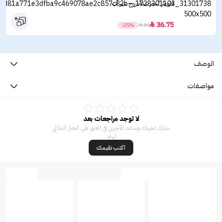
فلورمار أحمر شفاه روج شير أب
36.75

-25%

49
الوصف
مواصفات
لا توجد مراجعات بعد
شارك تجربتك وساعد الآخرين في العثور على الخيار المثالي
لهم.
اكتب تقيمك