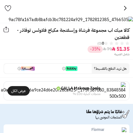
كالا ميك اب مجموعة فرشاة وإسفنجة مكياج فلاولس توقاذر -
قطعتين
(0)
0
51.35
-35%
79


شامل الضريبة
هل تريد الدفع بالتقسيط؟
CALLA Makeup Tools
عرض الكل
منتجات أصلية 100%
غالبًا ما يتم شراؤها معًا
المنتجات الموصى بها
Flormar