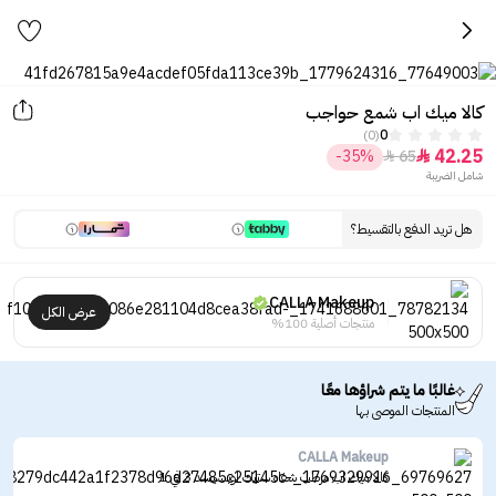
كالا ميك اب شمع حواجب
(0)
0
42.25
-35%
65


شامل الضريبة
هل تريد الدفع بالتقسيط؟
CALLA Makeup
عرض الكل
منتجات أصلية 100%
غالبًا ما يتم شراؤها معًا
المنتجات الموصى بها
CALLA Makeup
كالا ميك اب مرطب شفاه ستيك اوبسيسد 3 في 1