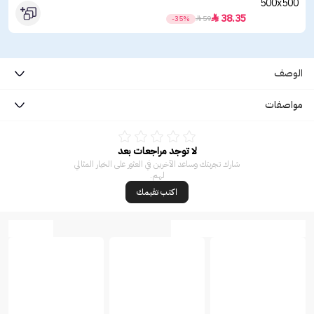
38.35

-35%

59
الوصف
مواصفات
لا توجد مراجعات بعد
شارك تجربتك وساعد الآخرين في العثور على الخيار المثالي
لهم.
اكتب تقيمك