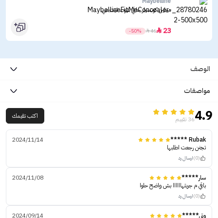
Maybelline
ميبلين كونسيلر خافي عيوب فيت مي
23

-50%

46
الوصف
مواصفات
4.9
اكتب تقيمك
36 تقييم
2024/11/14
Rubak *****
تجنن رجعت اطلبها
(0)
ارسال رد
سار*****
2024/11/08
باقي م جربتهاااااا بش واضح حلوا
(0)
ارسال رد
وتي*****
2024/09/14