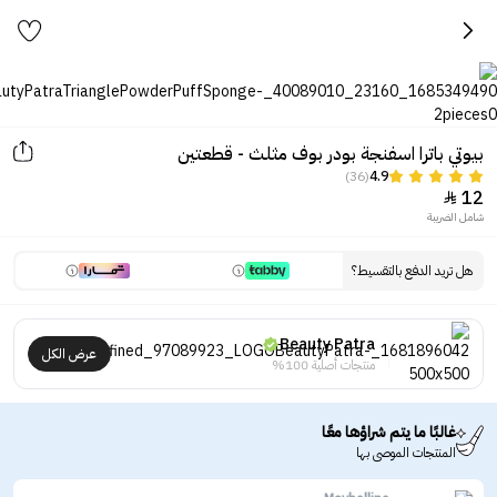
بيوتي باترا اسفنجة بودر بوف مثلث - قطعتين
(36)
4.9
12

شامل الضريبة
هل تريد الدفع بالتقسيط؟
Beauty Patra
عرض الكل
منتجات أصلية 100%
غالبًا ما يتم شراؤها معًا
المنتجات الموصى بها