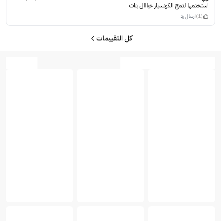
استخدمها لدمج الكونسيلر خيااال بنات
(1)
ارسال رد
كل التقييمات