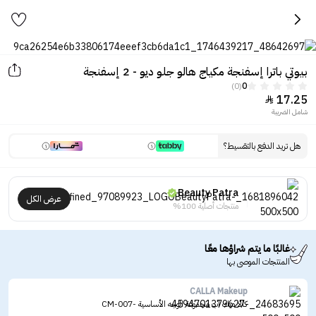
بيوتي باترا إسفنجة مكياج هالو جلو ديو - 2 إسفنجة
(0)
0
17.25

شامل الضريبة
هل تريد الدفع بالتقسيط؟
Beauty Patra
عرض الكل
منتجات أصلية 100%
غالبًا ما يتم شراؤها معًا
المنتجات الموصى بها
CALLA Makeup
كالا ميك اب مجموعة الوجه الأساسية -CM-007