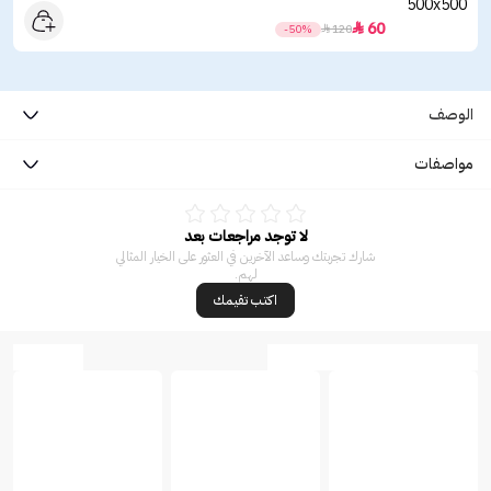
60

-50%

120
الوصف
مواصفات
لا توجد مراجعات بعد
شارك تجربتك وساعد الآخرين في العثور على الخيار المثالي
لهم.
اكتب تقيمك