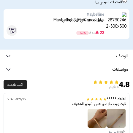
المنتجات الموصى بها
Maybelline
ميبلين كونسيلر خافي عيوب فيت مي
23

-50%

46
الوصف
مواصفات
4.8
اكتب تقيمك
4 تقييم
2025/07/12
dalal *****
ثابت ولونه حلو صاير نفس الكونتور للشفايف
(4)
ارسال رد