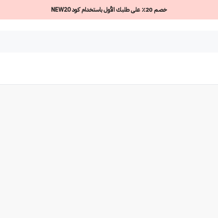
خصم 20٪ على طلبك الأول باستخدام كود NEW20