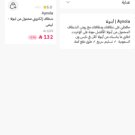
عناية
5.0
(62)
Aynola
شطاف إلكتروني محمول من اينولا -
Aynola | أينولا
ابيض
حافظي على نظافتك ونظافتك مع روش الشطاف
139

المحمول من أينولا الأفضل جودة على الإنترنت.
132
اطلبي ما يناسبك من أينولا الآن في نايس ون

-5%
السعودية. ✓ تسليم سريع ✓ طرق دفع آمنة.