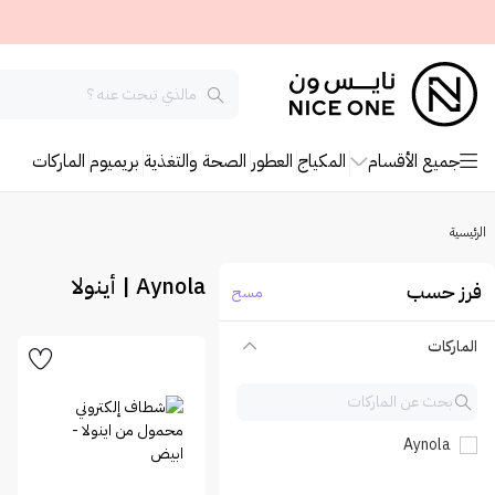
جميع الأقسام
المكياج
العطور
الصحة والتغذية
بريميوم
الماركات
الرئيسية
Aynola | أينولا
فرز حسب
مسح
الماركات
Aynola