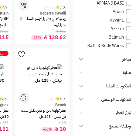
ARMAND BASI
4.9
5.0
(3129)
Aroub
 Klein
Roberto Cavalli
روبرتو كفالي عطر باراديسو للنساء - او
كالفن ك
avvana
دو بارفيوم
- او دي ب
Azzaro
25.05
475

115
128.62
Balmain

-73%
Bath & Body Works
Bench
ينتهي 
مباخر
Bentley
Billie Eilish
عناية
BOUCHERON
المكونات العليا
Britney Spears
BURBERRY
المكونات الوسطى
4.9
4.9
(31)
Bvlgari
iguez
Bench
عطر كولونيا ناين تو ماين دايلي سنت
عطر الش
نوع العطر
Byredo
من بينش - 125 مل
30مل
Cacharel
251
29


وظيفة المنتج
151
10

-66%
Calvin Klein