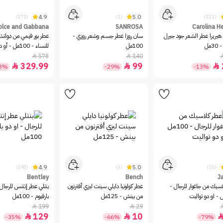
4.9
5.0
(171)
(1)
(321)
olce and Gabbana
SANROSA
Carolina He
ا هيريرا عطر الشعر جود جيرل
سان روزا عطر جسم وشعر روزي -
عطر بور فيمي من دولتشي 
3مل
100مل
للنساء - 100مل - أو دي بارفيوم
578
140


329.99
99



43%
-29%
-13%
4.9
5.0
(198)
(3)
(55)
Bentley
Bench
J
اسيك من جاغوار للرجال -
عطر كولونيا دايلي سينت ليزي أفترنون
بنتلي عطر إنتنس للرجال 
من بينش - 125مل
بارفيوم - 100مل
199
29


129
10


-35%
-66%
-79%