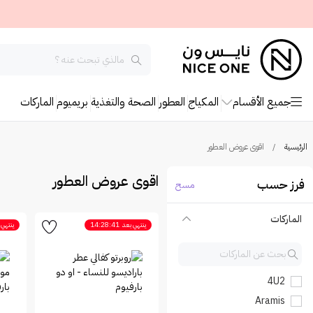
جميع الأقسام
المكياج
العطور
الصحة والتغذية
بريميوم
الماركات
الرئيسية
/
اقوى عروض العطور
اقوى عروض العطور
فرز حسب
مسح
الماركات
ينتهي بعد
14:28:41
ينتهي 
4U2
Aramis