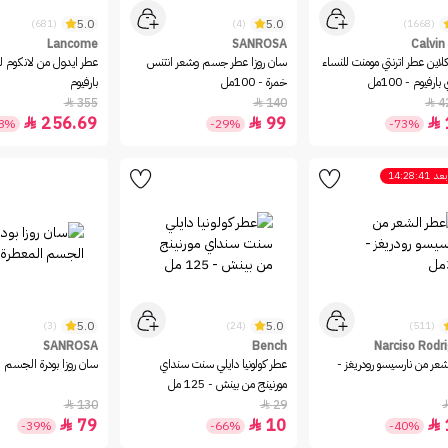
5.0
5.0
(681)
(4)
(1668)
Lancome
SANROSA
Calvin
لاين عطر اترنتي مومنت للنساء
سان روزا عطر جسم وشعر انتنس
عطر ايدول من لانكوم لل
ارفيوم - 100مل
خمرة - 100مل
بارفيوم
355
140
4



256.69
99



28%
-29%
-73%
بعد
14:28:41
5.0
5.0
(3)
(24)
(511)
SANROSA
Bench
Narciso Rodr
عر من نارسيسو رودريغز -
عطر كولونيا دايلي سنت سنداي
سان روزا بودرة الجسم 
مورنينج من بينش - 125 مل
130
29


79
10



-39%
-66%
-40%