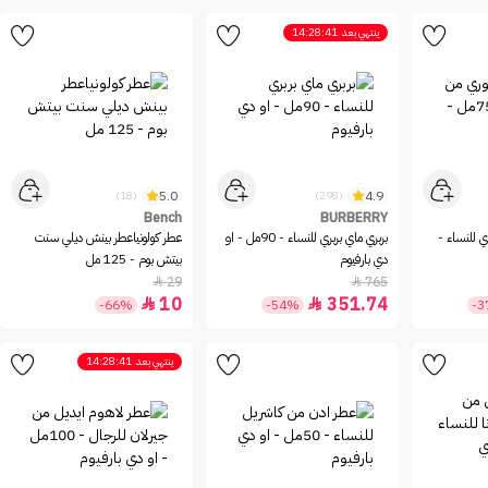
ينتهي بعد
14:28:41
5.0
4.9
(18)
(298)
Bench
BURBERRY
 للنساء -
بربري ماي بربري للنساء - 90مل - او
عطر كولونياعطر بينش ديلي سنت
دي بارفيوم
بيتش بوم - 125 مل
29
765


10
351.74


-66%
-54%
-
ينتهي بعد
14:28:41