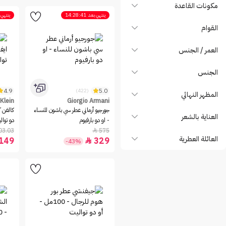
Carolina Herrera
مكونات القاعدة
ينتهي بعد
14:28:41
ينتهي 
Caron
القوام
cartier
CHANEL
العمر / الجنس
Chloe
الجنس
Chopard
Coach
4.9
5.0
(422)
المظهر النهائي
 Klein
Giorgio Armani
Creed
جورجيو أرماني عطر سي باشون للنساء
كالفن ك
العناية بالشعر
Davidoff
- او دو بارفيوم
دو تواليت 
03.03
575

Dior
العائلة العطرية
149
329

-43%
Dolce and Gabbana
Dunhill
ELIZABETH ARDEN
Elizabeth Taylor
Emporio Armani
Giorgio Armani