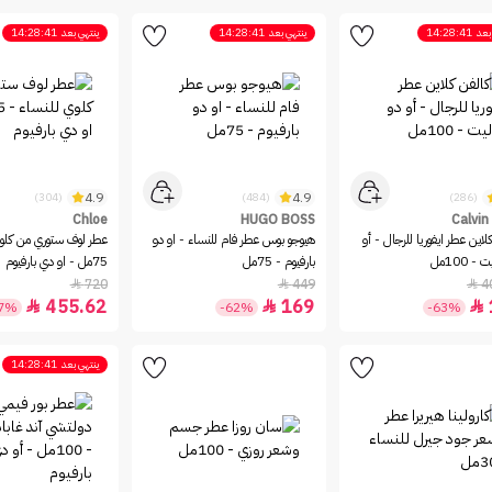
بعد
14:28:41
ينتهي بعد
14:28:41
ينتهي بعد
14:28:41
4.9
4.9
(304)
(484)
(286)
Chloe
HUGO BOSS
Calvin
لاين عطر ايفوريا للرجال - أو
هيوجو بوس عطر فام للنساء - او دو
عطر لوف ستوري من كلوي
- 100مل
بارفيوم - 75مل
75مل - او دي بارفيوم
720
449
4



455.62
169



37%
-62%
-63%
ينتهي بعد
14:28:41