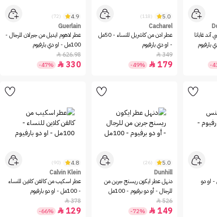
4.9
5.0
(72)
(118)
Guerlain
Cacharel
D
آند غابانا
عطر ادن من كاشريل للنساء - 50مل
عطر لاهوم ايديل من جيرلان للرجال -
- او دي بارفيوم
100مل - او دي بارفيوم
626.98
349


330
179


-47%
-49%
-
4.8
5.0
(90)
(26)
Calvin Klein
Dunhill
- او دو
دنهل عطر ايكون ريسنج جرين من
عطر اسكيب من كالفن كلاين للنساء
للرجال - أو دو برفيوم - 100مل
- 100مل - او دو بارفيوم
378
526


129
149


-66%
-72%