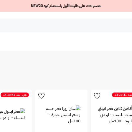
خصم 20٪ على طلبك الأول باستخدام كود NEW20
بعد
14:28:41
ينتهي بعد
14:28:41