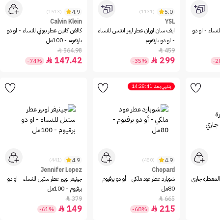
4.9
5.0
(1513)
(1131)
Calvin Klein
YSL
نساء - او دو
ايف سان لوران عطر ليبر انتنس للنساء
كالفن كلاين عطر بيوتي للنساء - او دو
- او دو بارفيوم
بارفيوم - 100مل
564.98
459


147.42
299


-74%
-35%
-
ينتهي بعد
14:28:41
4.9
4.9
(441)
(480)
Jennifer Lopez
Chopard
المعطرة جازي
شوبارد عطر عود ملكي - أو دو برفيوم -
جينيفر لوبيز عطر ستيل للنساء - او دو
80مل
برفيوم - 100مل
379
665


149
215


-61%
-68%