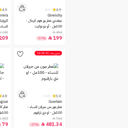
Givenchy
4.9
4.9
(86)
Gucci
rrera
Givenchy
Guerlain
جيفنشي عطر بور هوم للرجال -
كارولين
100مل - أو دو تواليت
للنساء - 0
HUGO BOSS
240
464


Jaguar
209
199

-57%
Jean Paul Gaultier
Jennifer Lopez
ينتهي بعد
14:28:41
Jessica Simpson
Jovan
Juicy Couture
LACOSTE
Lalique
4.8
5.0
(154)
Lancome
aguar
Guerlain
Lanvin
عطر مون من جيرلان للنساء -
عطر كل
100مل - او دي بارفيوم
100مل - او دو تواليت
MONT BLANC
380
764


Mugler
79
481.34


-37%